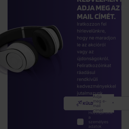
ADJA MEG AZ E-
MAIL CÍMÉT.
Iratkozzon fel
hírlevelünkre,
hogy ne maradjon
le az akcióról
vagy az
újdonságokról.
Feliratkozóinkat
ráadásul
rendkívüli
kedvezményekkel
jutalmazunk.
Adja
meg e-
KÜLDÉS
mail
címét
Hozzájárulok
a
személyes
adatok