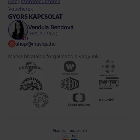
Hangszórórendszerek
Voucherek
GYORS KAPCSOLAT
Vendula Bendová
(H-P, 7 - 15 ó.)
shop@musiqa.hu
Márka hivatalos forgalmazója vagyunk:
A további ...
Fizetési módszerek