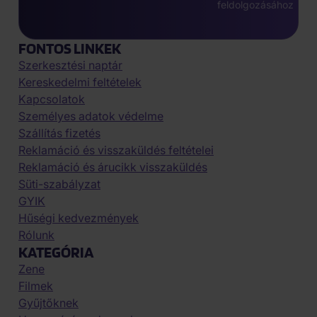
feldolgozásához
FONTOS LINKEK
Szerkesztési naptár
Kereskedelmi feltételek
Kapcsolatok
Személyes adatok védelme
Szállítás fizetés
Reklamáció és visszaküldés feltételei
Reklamáció és árucikk visszaküldés
Süti-szabályzat
GYIK
Hűségi kedvezmények
Rólunk
KATEGÓRIA
Zene
Filmek
Gyűjtőknek