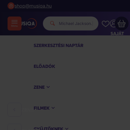
shop@musiqa.hu
Michael
|
SAJÁT
FIÓKOM
SZERKESZTÉSI NAPTÁR
Musiqa - az Ön bevásárlókosara üres
ELŐADÓK
TEKINTSE MEG A LEGNÉPSZERŰBB TERMÉKEKET
ZENE
Vásároljon még azért
40 000 Ft
a szállítást
ingyenesen kapja
FILMEK
ZENE
Vásárlás folytatása
GYŰJTŐKNEK