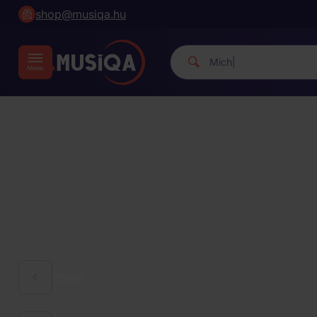
shop@musiqa.hu
Michael Jackson.
|
ZENE