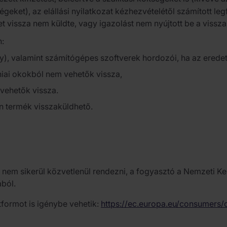
égeket), az elállási nyilatkozat kézhezvételétől számított le
t vissza nem küldte, vagy igazolást nem nyújtott be a vissza
n:
y), valamint számítógépes szoftverek hordozói, ha az eredet
iai okokból nem vehetők vissza,
 vehetők vissza.
n termék visszaküldhető.
yet nem sikerül közvetlenül rendezni, a fogyasztó a Nemzeti
ából.
tformot is igénybe vehetik:
https://ec.europa.eu/consumers/