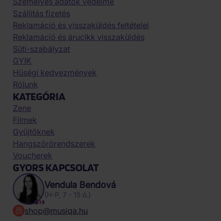
Személyes adatok védelme
Szállítás fizetés
Reklamáció és visszaküldés feltételei
Reklamáció és árucikk visszaküldés
Süti-szabályzat
GYIK
Hűségi kedvezmények
Rólunk
KATEGÓRIA
Zene
Filmek
Gyűjtőknek
Hangszórórendszerek
Voucherek
GYORS KAPCSOLAT
Vendula Bendová
(H-P, 7 - 15 ó.)
shop@musiqa.hu