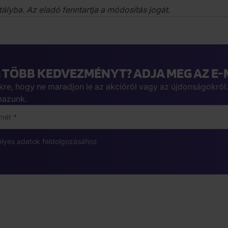
ályba. Az eladó fenntartja a módosítás jogát.
TÖBB KEDVEZMÉNYT? ADJA MEG AZ E-M
nkre, hogy ne maradjon le az akcióról vagy az újdonságokról.
mazunk.
ímét
élyes adatok feldolgozásához