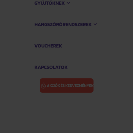
GYŰJTŐKNEK
HANGSZÓRÓRENDSZEREK
VOUCHEREK
KAPCSOLATOK
AKCIÓK ÉS KEDVEZMÉNYEK
KÜLDÉSI FELTÉTELEK