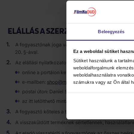
amennyiben a felek másképp nem állapodnak meg. Ha a 
ELÁLLÁS A SZERZŐDÉSTŐL
Beleegyezés
A fogyasztónak joga van indokolás nélkül elállni az a
Ez a weboldal sütiket haszn
20. §-ával.
Sütiket használunk a tartal
Az elállási nyilatkozatot a fogyasztónak a 14 napos ha
weboldalforgalmunk elemzésé
online a portálon keresztül:
REKLAMÁCIÓ ÉS ÁRU
weboldalhasználatra vonatko
e-mailben:
shop@musiqa.hu
számukra vagy az Ön által ha
postai úton: Daniel Shopping s.r.o., Trocnovská 1
az itt letölthető mintaűrlap segítségével:
ELÁLLÁS
A fogyasztó köteles a terméket az elállási nyilatkozat
A visszaküldött terméknek sértetlennek, használatlann
Az eladó visszatéríti a fogyasztónak az összes beérkeze