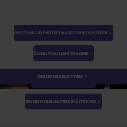
kell:
számla),
tt,
ÖSSZES MEGJELENÍTÉSE HANGSZÓRÓRENDSZEREK
rvényt kap a reklamált termékről.
BTS
Light Stick & Keyring
 alábbi esetekben:
ÖSSZES MEGJELENÍTÉSE ZENE
Stray Kids
asználódása esetén,
asználói kézikönyvvel ellentétes használat esetén,
ÖSSZES MEGJELENÍTÉSE
apás),
ÖSSZES MEGJELENÍTÉSE FILMEK
közvetlenül a fuvarozónál intézendő).
ÖSSZES MEGJELENÍTÉSE GYŰJTŐKNEK
a díjmentesen megjavítják. Nem javítható hiba esetén a termé
ba elhárítását is, indokolatlan késedelem nélkül, legfeljebb 