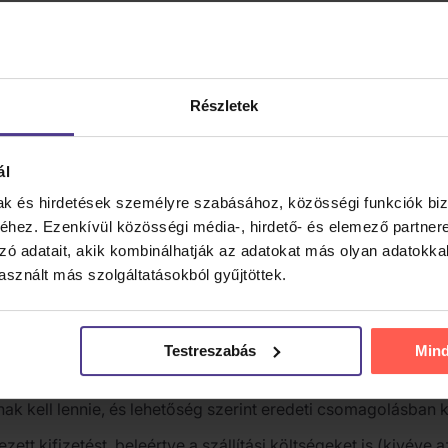
határidőt nem tartják be, a fogyasztónak joga van a hibás 
Részletek
dásvételi szerződéstől a termék átvételétől számított
14 nap
ál
mak és hirdetések személyre szabásához, közösségi funkciók biz
táridő lejárta előtt kell elküldenie az alábbi módok egyikén:
hez. Ezenkívül közösségi média-, hirdető- és elemező partner
VISSZAKÜLDÉS
zó adatait, akik kombinálhatják az adatokat más olyan adatokka
sznált más szolgáltatásokból gyűjtöttek.
060, Trhové Sviny, 374 01, Csehország
I NYILATKOZAT MINTAŰRLAP
Testreszabás
Min
 elküldésétől számított 14 napon belül visszaküldeni. A vissza
ak kell lennie, és lehetőség szerint eredeti csomagolásban ke
tt kifizetést, beleértve a szállítási költségeket is (kivéve a