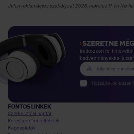
Jelen reklamációs szabályzat 2026. március 11-én lép hat
SZERETNE MÉG 
Iratkozzon fel hírlevelü
kedvezményekkel jutal
Adja meg e-mail c
Hozzájárulok a szem
FONTOS LINKEK
Szerkesztési naptár
Kereskedelmi feltételek
Kapcsolatok