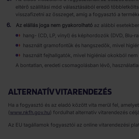
eltérő szállítási mód választásából eredő többletkölts
visszafizetni az összeget, amíg a fogyasztó a terméke
Az elállás joga nem gyakorolható
az alábbi esetekbe
hang- (CD, LP, vinyl) és képhordozók (DVD, Blu-ra
használt gramofontűk és hangszedők, mivel higién
használt fejhallgatók, mivel higiéniai okokból nem
A bontatlan, eredeti csomagolásban lévő, használatla
ALTERNATÍV VITARENDEZÉS
Ha a fogyasztó és az eladó között vita merül fel, amel
(
www.nkfh.gov.hu
) fordulhat alternatív vitarendezés célj
Az EU tagállamok fogyasztói az online vitarendezési pla