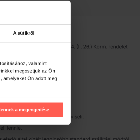
termék cseréjére vagy a vételár visszatérítésére.
A sütikről
on
belül, összhangban a 45/2014. (II. 26.) Korm. rendelet
tosításához, valamint
einkkel megosztjuk az Ön
l, amelyeket Ön adott meg
dennek a megengedése
küldés költségeit a fogyasztó viseli.
ll lennie.
z eladó által kínált legolcsóbb standard szállítási módtól