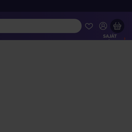
SAJÁT
FIÓKOM
Musiqa - az Ön bevásárlókosara üres
INTSE MEG A LEGNÉPSZERŰBB TERMÉKEKET
jon még azért
40 000 Ft
a szállítást ingyenesen kapja
Vásárlás folytatása