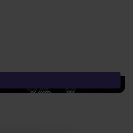
ket újra cserélik. Csere esetén új jótállási idő
30 naptári nap a reklamáció beérkezésétől számítva,