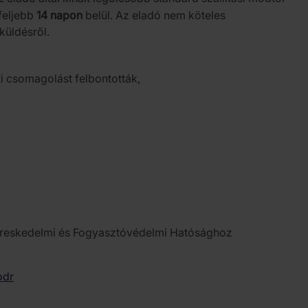
gfeljebb
14 napon
belül. Az eladó nem köteles
küldésről.
i csomagolást felbontották,
 Kereskedelmi és Fogyasztóvédelmi Hatósághoz
odr