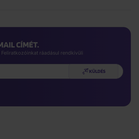
AIL CÍMÉT.
 Feliratkozóinkat ráadásul rendkívüli
KÜLDÉS