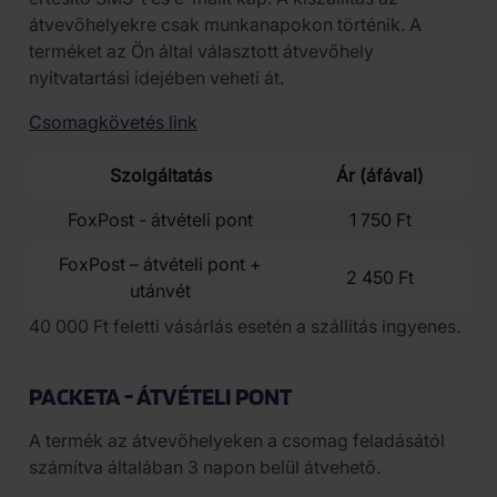
átvevőhelyekre csak munkanapokon történik. A
terméket az Ön által választott átvevőhely
nyitvatartási idejében veheti át.
Csomagkövetés link
Szolgáltatás
Ár (áfával)
FoxPost - átvételi pont
1 750 Ft
FoxPost – átvételi pont +
2 450 Ft
utánvét
40 000 Ft feletti vásárlás esetén a szállítás ingyenes.
PACKETA - ÁTVÉTELI PONT
A termék az átvevőhelyeken a csomag feladásától
számítva általában 3 napon belül átvehető.