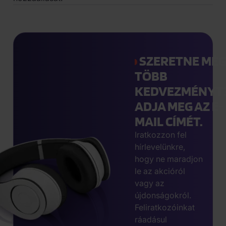
SZERETNE MÉ
TÖBB
KEDVEZMÉNYT
ADJA MEG AZ E-
MAIL CÍMÉT.
Iratkozzon fel
hírlevelünkre,
hogy ne maradjon
le az akcióról
vagy az
újdonságokról.
Feliratkozóinkat
ráadásul