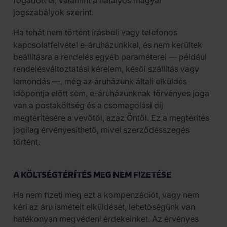
fogadott el, valamint a hatályos magyar
jogszabályok szerint.
Ha tehát nem történt írásbeli vagy telefonos
kapcsolatfelvétel e-áruházunkkal, és nem kerültek
beállításra a rendelés egyéb paraméterei — például
rendelésváltoztatási kérelem, késői szállítás vagy
lemondás —, még az áruházunk általi elküldés
időpontja előtt sem, e-áruházunknak törvényes joga
van a postaköltség és a csomagolási díj
megtérítésére a vevőtől, azaz Öntől. Ez a megtérítés
jogilag érvényesíthető, mivel szerződésszegés
történt.
A KÖLTSÉGTÉRÍTÉS MEG NEM FIZETÉSE
Ha nem fizeti meg ezt a kompenzációt, vagy nem
kéri az áru ismételt elküldését, lehetőségünk van
hatékonyan megvédeni érdekeinket. Az érvényes