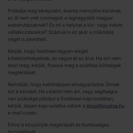
Próbálja meg elképzelni, évente mennyibe kerülnek
az át nem vett csomagok a legnagyobb magyar
webáruházaknak? És mi a helyzet a kis- vagy induló
vállalkozásokkal? Számukra ez akár a működés
végét is jelentheti.
Kérjük, hogy felelősen tegyen eleget
kötelezettségeinek, és vegye át az árut. Ha ezt nem
teszi meg, kérjük, fizesse meg a szállítási költségek
megtérítését.
Reméljük, hogy kellőképpen elmagyaráztuk Önnek
ezt a kérdést. Ha valamit nem ért, vagy segítségre
van szüksége például a fizetéssel kapcsolatban,
kérjük, lépjen kapcsolatba velünk a
shop@musiqa.hu
e-mail címen.
Előre is köszönjük megértését és tisztességes
hozzáállását.