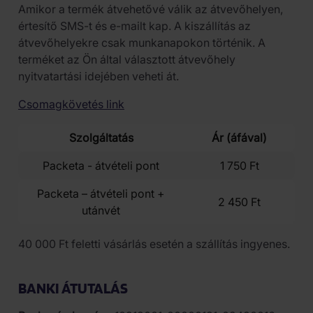
Amikor a termék átvehetővé válik az átvevőhelyen,
értesítő SMS-t és e-mailt kap. A kiszállítás az
átvevőhelyekre csak munkanapokon történik. A
terméket az Ön által választott átvevőhely
nyitvatartási idejében veheti át.
Csomagkövetés link
Szolgáltatás
Ár (áfával)
Packeta - átvételi pont
1 750 Ft
Packeta – átvételi pont +
2 450 Ft
utánvét
40 000 Ft feletti vásárlás esetén a szállítás ingyenes.
BANKI ÁTUTALÁS