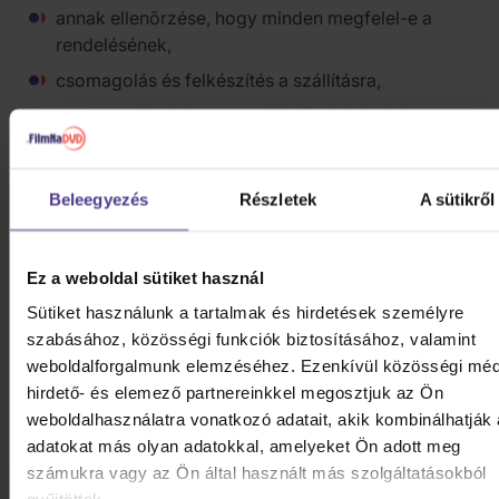
annak ellenőrzése, hogy minden megfelel-e a
rendelésének,
csomagolás és felkészítés a szállításra,
a csomag lezárása a megfelelő címkével és
átadása a futárszolgálatnak.
Minden rendelést nagyra értékelünk, és mindent
Beleegyezés
Részletek
A sütikről
megteszünk azért, hogy az a lehető legjobb
állapotban és a lehető leghamarabb megérkezzen
Önhöz. Ha nem veszi át az árut, visszakerül hozzánk,
Ez a weboldal sütiket használ
egész munkánk és erőfeszítésünk kárba vész, és ami
Sütiket használunk a tartalmak és hirdetések személyre
a legfontosabb, megnövekednek a költségeink. Ki
szabásához, közösségi funkciók biztosításához, valamint
kell csomagolnunk a küldeményt, és például el kell
weboldalforgalmunk elemzéséhez. Ezenkívül közösségi méd
dobni a buborékfóliás borítékot, amelyet már nem
hirdető- és elemező partnereinkkel megosztjuk az Ön
lehet újra felhasználni. Mielőtt visszahelyeznénk az
weboldalhasználatra vonatkozó adatait, akik kombinálhatják
árut a raktárba, ellenőriznünk kell, és sztornóznunk
adatokat más olyan adatokkal, amelyeket Ön adott meg
kell a már kiállított adóügyi bizonylatot.
számukra vagy az Ön által használt más szolgáltatásokból