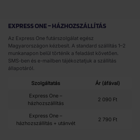
40 000 Ft feletti vásárlás esetén a szállítás ingyenes.
EXPRESS ONE – HÁZHOZSZÁLLÍTÁS
Az Express One futárszolgálat egész
Magyarországon kézbesít. A standard szállítás 1–2
munkanapon belül történik a feladást követően.
SMS-ben és e-mailben tájékoztatjuk a szállítás
állapotáról.
Szolgáltatás
Ár (áfával)
Express One –
2 090 Ft
házhozszállítás
Express One –
2 790 Ft
házhozszállítás + utánvét