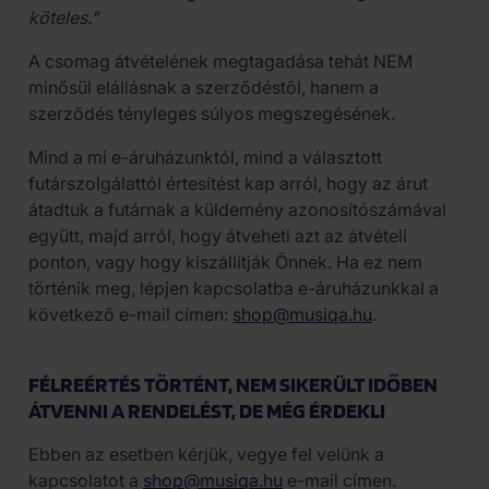
köteles."
A csomag átvételének megtagadása tehát NEM
minősül elállásnak a szerződéstől, hanem a
szerződés tényleges súlyos megszegésének.
Mind a mi e-áruházunktól, mind a választott
futárszolgálattól értesítést kap arról, hogy az árut
átadtuk a futárnak a küldemény azonosítószámával
együtt, majd arról, hogy átveheti azt az átvételi
ponton, vagy hogy kiszállítják Önnek. Ha ez nem
történik meg, lépjen kapcsolatba e-áruházunkkal a
következő e-mail címen:
shop@musiqa.hu
.
FÉLREÉRTÉS TÖRTÉNT, NEM SIKERÜLT IDŐBEN
ÁTVENNI A RENDELÉST, DE MÉG ÉRDEKLI
Ebben az esetben kérjük, vegye fel velünk a
kapcsolatot a
shop@musiqa.hu
e-mail címen.