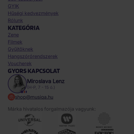
GYIK
Hűségi kedvezmények
Rólunk
KATEGÓRIA
Zene
Filmek
Gyűjtőknek
Hangszórórendszerek
Voucherek
GYORS KAPCSOLAT
Miroslava Lenz
(H-P, 7 - 15 ó.)
shop@musiqa.hu
Márka hivatalos forgalmazója vagyunk: