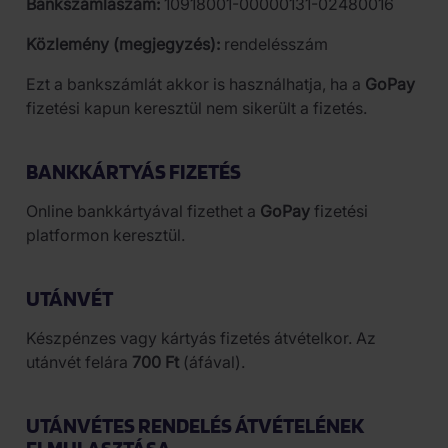
Bankszámlaszám:
10918001-00000131-02480016
Közlemény (megjegyzés):
rendelésszám
Ezt a bankszámlát akkor is használhatja, ha a
GoPay
fizetési kapun keresztül nem sikerült a fizetés.
BANKKÁRTYÁS FIZETÉS
Online bankkártyával fizethet a
GoPay
fizetési
platformon keresztül.
UTÁNVÉT
Készpénzes vagy kártyás fizetés átvételkor. Az
utánvét felára
700 Ft
(áfával).
UTÁNVÉTES RENDELÉS ÁTVÉTELÉNEK