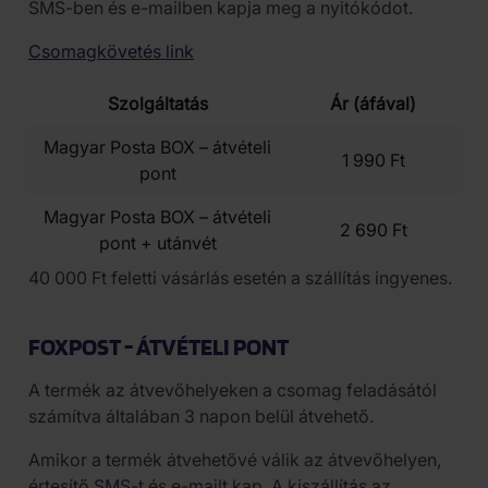
SMS-ben és e-mailben kapja meg a nyitókódot.
Csomagkövetés link
Szolgáltatás
Ár (áfával)
Magyar Posta BOX – átvételi
1 990 Ft
pont
Magyar Posta BOX – átvételi
2 690 Ft
pont + utánvét
40 000 Ft feletti vásárlás esetén a szállítás ingyenes.
FOXPOST - ÁTVÉTELI PONT
A termék az átvevőhelyeken a csomag feladásától
számítva általában 3 napon belül átvehető.
Amikor a termék átvehetővé válik az átvevőhelyen,
értesítő SMS-t és e-mailt kap. A kiszállítás az