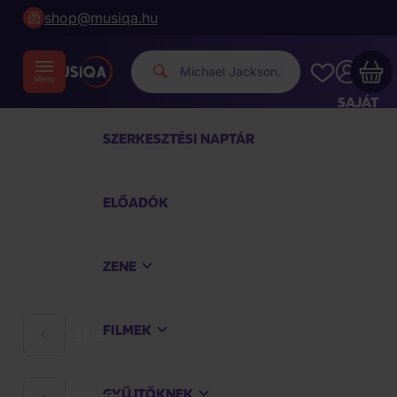
shop@musiqa.hu
Mic
|
SAJÁT
FIÓKOM
SZERKESZTÉSI NAPTÁR
Musiqa - az Ön bevásárlókosara üres
ELŐADÓK
TEKINTSE MEG A LEGNÉPSZERŰBB TERMÉKEKET
ZENE
Vásároljon még azért
40 000 Ft
a szállítást
ingyenesen kapja
FILMEK
ZENE
Vásárlás folytatása
GYŰJTŐKNEK