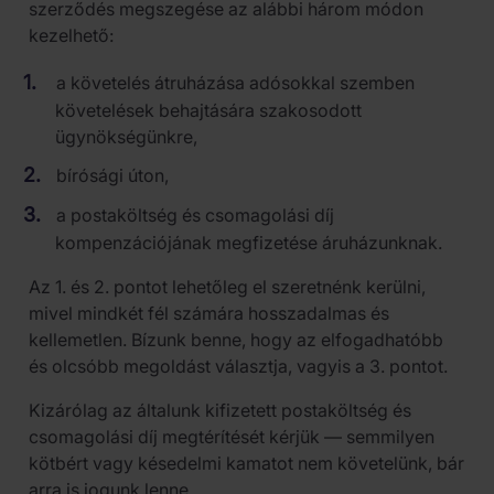
szerződés megszegése az alábbi három módon
kezelhető:
a követelés átruházása adósokkal szemben
követelések behajtására szakosodott
ügynökségünkre,
bírósági úton,
a postaköltség és csomagolási díj
kompenzációjának megfizetése áruházunknak.
Az 1. és 2. pontot lehetőleg el szeretnénk kerülni,
mivel mindkét fél számára hosszadalmas és
kellemetlen. Bízunk benne, hogy az elfogadhatóbb
és olcsóbb megoldást választja, vagyis a 3. pontot.
Kizárólag az általunk kifizetett postaköltség és
csomagolási díj megtérítését kérjük — semmilyen
kötbért vagy késedelmi kamatot nem követelünk, bár
arra is jogunk lenne.