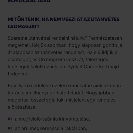
ELMULASZTÁSA
MI TÖRTÉNIK, HA NEM VESZI ÁT AZ UTÁNVÉTES
CSOMAGJÁT?
Szeretne utánvéttel rendelni nálunk? Természetesen
megteheti. Kérjük azonban, hogy alaposan gondolja
át alaposan az utánvétes rendelést. Ha elküldjük a
csomagot, és Ön mégsem veszi át, felesleges
költségek keletkeznek, amelyeket Önnek kell majd
fedeznie.
Egy ilyen rendelés kezelése munkatársaink számára
korántsem elhanyagolható feladat. Hogy jobban
megértse, összefoglaltuk, mit jelent egy rendelés
előkészítése:
a megfelelő számla kinyomtatása,
az áru megkeresése a raktárban,