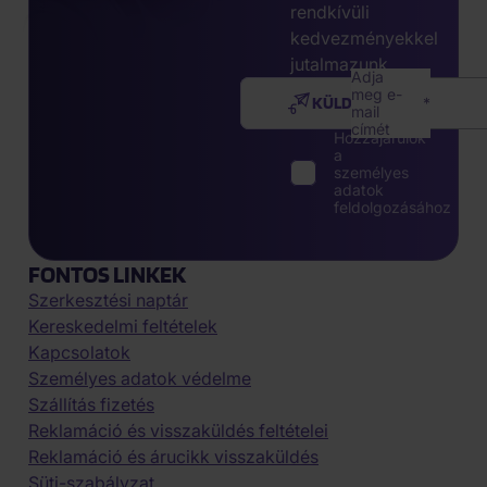
rendkívüli
kedvezményekkel
jutalmazunk.
Adja
meg e-
KÜLDÉS
mail
címét
Hozzájárulok
a
személyes
adatok
feldolgozásához
FONTOS LINKEK
Szerkesztési naptár
Kereskedelmi feltételek
Kapcsolatok
Személyes adatok védelme
Szállítás fizetés
Reklamáció és visszaküldés feltételei
Reklamáció és árucikk visszaküldés
Süti-szabályzat