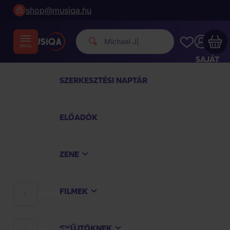
shop@musiqa.hu
|
SAJÁT
FIÓKOM
SZERKESZTÉSI NAPTÁR
Musiqa - az Ön bevásárlókosara üres
ELŐADÓK
TEKINTSE MEG A LEGNÉPSZERŰBB TERMÉKEKET
ZENE
Vásároljon még azért
40 000 Ft
a szállítást
ingyenesen kapja
FILMEK
ZENE
Vásárlás folytatása
GYŰJTŐKNEK