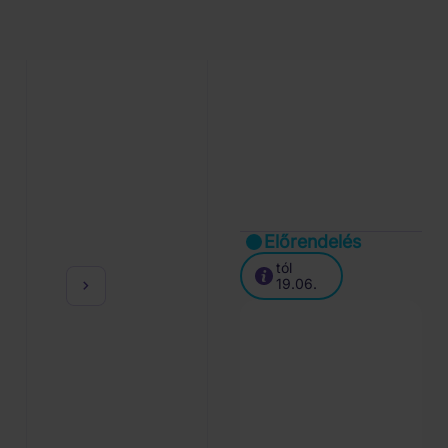
Előrendelés
tól
19.06.