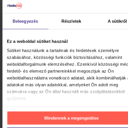
Termék kódja
092653
Gyártó / Márka
Beleegyezés
Részletek
A sütikről
Import
Megjelenés dátuma
19.06.2026
Ez a weboldal sütiket használ
Sütiket használunk a tartalmak és hirdetések személyre
TERMÉK LEÍRÁSA
szabásához, közösségi funkciók biztosításához, valamint
weboldalforgalmunk elemzéséhez. Ezenkívül közösségi méd
hirdető- és elemező partnereinkkel megosztjuk az Ön
weboldalhasználatra vonatkozó adatait, akik kombinálhatják
adatokat más olyan adatokkal, amelyeket Ön adott meg
számukra vagy az Ön által használt más szolgáltatásokból
gyűjtöttek.
Mindennek a megengedése