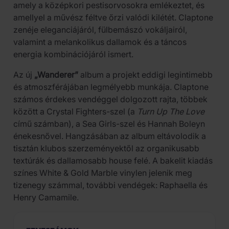
amely a középkori pestisorvosokra emlékeztet, és
amellyel a művész féltve őrzi valódi kilétét. Claptone
zenéje eleganciájáról, fülbemászó vokáljairól,
valamint a melankolikus dallamok és a táncos
energia kombinációjáról ismert.
Az új
„Wanderer”
album a projekt eddigi legintimebb
és atmoszférájában legmélyebb munkája. Claptone
számos érdekes vendéggel dolgozott rajta, többek
között a Crystal Fighters-szel (a
Turn Up The Love
című számban), a Sea Girls-szel és Hannah Boleyn
énekesnővel. Hangzásában az album eltávolodik a
tisztán klubos szerzeményektől az organikusabb
textúrák és dallamosabb house felé. A bakelit kiadás
színes White & Gold Marble vinylen jelenik meg
tizenegy számmal, további vendégek: Raphaella és
Henry Camamile.