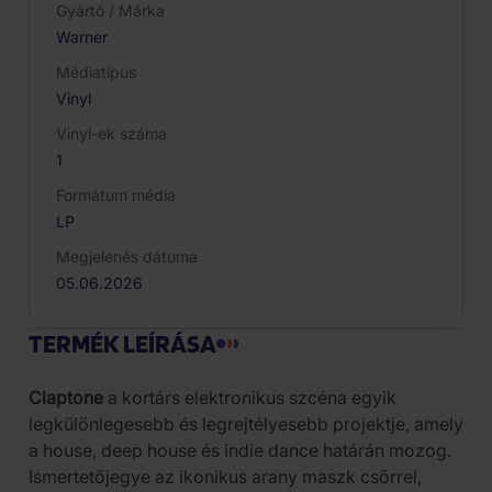
Gyártó / Márka
Warner
Médiatípus
Vinyl
Vinyl-ek száma
1
Formátum média
LP
Megjelenés dátuma
05.06.2026
TERMÉK LEÍRÁSA
Claptone
a kortárs elektronikus szcéna egyik
legkülönlegesebb és legrejtélyesebb projektje, amely
a house, deep house és indie dance határán mozog.
Ismertetőjegye az ikonikus arany maszk csőrrel,