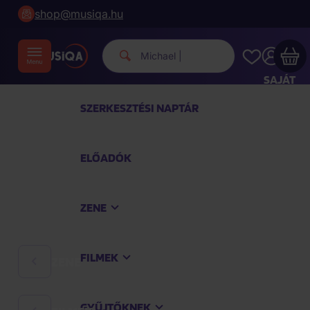
shop@musiqa.hu
Michael Jackson.
|
SAJÁT
FIÓKOM
SZERKESZTÉSI NAPTÁR
Musiqa - az Ön bevásárlókosara üres
ELŐADÓK
TEKINTSE MEG A LEGNÉPSZERŰBB TERMÉKEKET
ZENE
Vásároljon még azért
40 000 Ft
a szállítást
ingyenesen kapja
FILMEK
ZENE
Vásárlás folytatása
GYŰJTŐKNEK