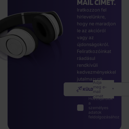
MAIL CÍMÉT.
Iratkozzon fel
hírlevelünkre,
hogy ne maradjon
le az akcióról
vagy az
újdonságokról.
Feliratkozóinkat
ráadásul
rendkívüli
kedvezményekkel
jutalmazunk.
Adja
meg e-
KÜLDÉS
mail
címét
Hozzájárulok
a
személyes
adatok
feldolgozásához