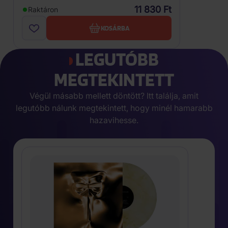
11 830 Ft
Raktáron
KOSÁRBA
LEGUTÓBB
MEGTEKINTETT
Végül másabb mellett döntött? Itt találja, amit
legutóbb nálunk megtekintett, hogy minél hamarabb
hazavihesse.