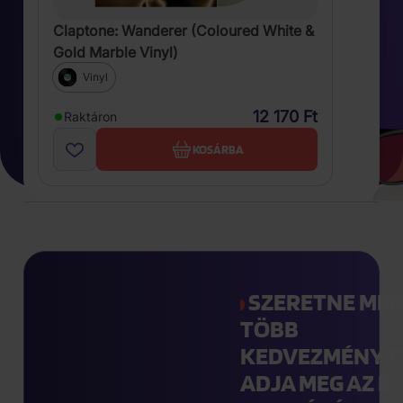
Claptone: Wanderer (Coloured White &
Gold Marble Vinyl)
Vinyl
12 170 Ft
Raktáron
KOSÁRBA
SZERETNE MÉ
TÖBB
KEDVEZMÉNYT
ADJA MEG AZ E-