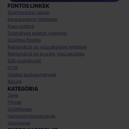
FONTOS LINKEK
Szerkesztési naptár
Kereskedelmi feltételek
Kapcsolatok
Személyes adatok védelme
Szállítás fizetés
Reklamáció és visszaküldés feltételei
Reklamáció és árucikk visszaküldés
Süti-szabályzat
GYIK
Hűségi kedvezmények
Rólunk
KATEGÓRIA
Zene
Filmek
Gyűjtőknek
Hangszórórendszerek
Voucherek