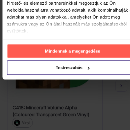
hirdető- és elemező partnereinkkel megosztjuk az Ön
Vessen rá egy pillantást.
weboldalhasználatra vonatkozó adatait, akik kombinálhatják
adatokat más olyan adatokkal, amelyeket Ön adott meg
számukra vagy az Ön által használt más szolgáltatásokból
gyűjtöttek.
Mindennek a megengedése
Testreszabás
C418: Minecraft Volume Alpha
(Coloured Transparent Green Vinyl)
Vinyl