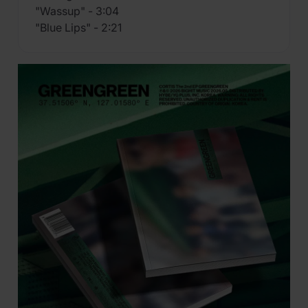
"Wassup" - 3:04
"Blue Lips" - 2:21