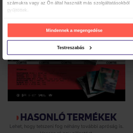
számukra vagy az Ön által használt más szolgáltatásokból
gyűjtöttek.
Mindennek a megengedése
Testreszabás
HASONLÓ TERMÉKEK
Lehet, hogy tetszeni fog néhány további apróság is.