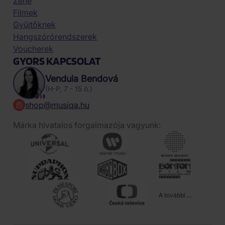
Zene
Filmek
Gyűjtőknek
Hangszórórendszerek
Voucherek
GYORS KAPCSOLAT
Vendula Bendová
(H-P, 7 - 15 ó.)
shop@musiqa.hu
Márka hivatalos forgalmazója vagyunk:
A további ...