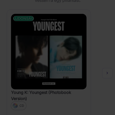
Vessen rá egy pillantást.
ÚJDONSÁG
Young K: Youngest (Photobook
Version)
CD