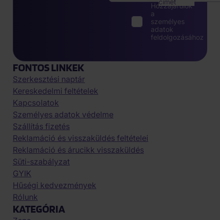
címét
Hozzájárulok
a
személyes
adatok
feldolgozásához
FONTOS LINKEK
Szerkesztési naptár
Kereskedelmi feltételek
Kapcsolatok
Személyes adatok védelme
Szállítás fizetés
Reklamáció és visszaküldés feltételei
Reklamáció és árucikk visszaküldés
Süti-szabályzat
GYIK
Hűségi kedvezmények
Rólunk
KATEGÓRIA