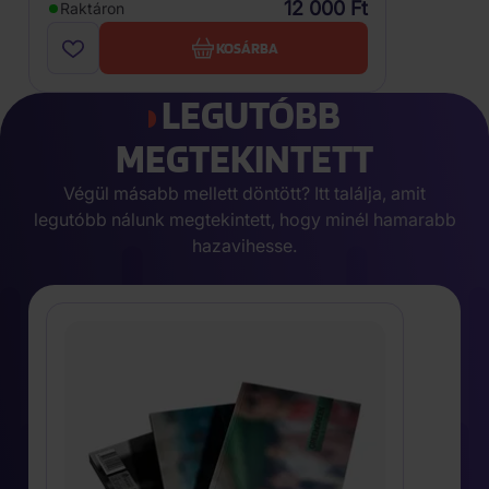
12 000 Ft
Raktáron
KOSÁRBA
LEGUTÓBB
MEGTEKINTETT
Végül másabb mellett döntött? Itt találja, amit
legutóbb nálunk megtekintett, hogy minél hamarabb
hazavihesse.