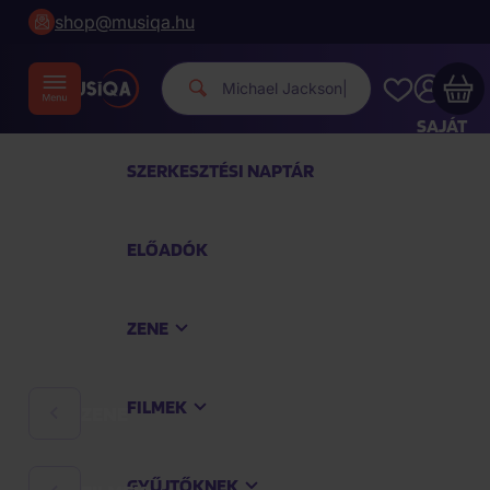
shop@musiqa.hu
Michael
|
SAJÁT
FIÓKOM
SZERKESZTÉSI NAPTÁR
Musiqa - az Ön bevásárlókosara üres
ELŐADÓK
TEKINTSE MEG A LEGNÉPSZERŰBB TERMÉKEKET
ZENE
Vásároljon még azért
40 000 Ft
a szállítást
ingyenesen kapja
FILMEK
ZENE
Vásárlás folytatása
GYŰJTŐKNEK