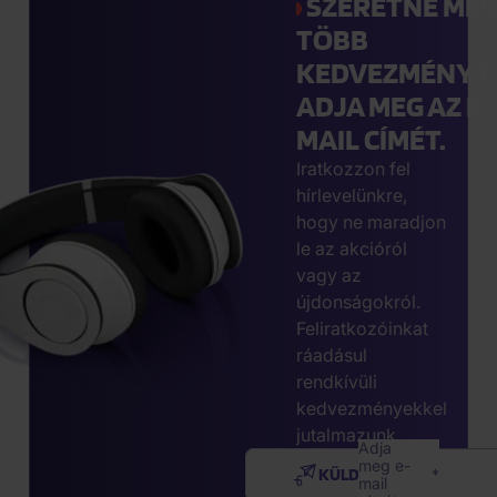
SZERETNE MÉ
TÖBB
KEDVEZMÉNYT
ADJA MEG AZ E-
MAIL CÍMÉT.
Iratkozzon fel
hírlevelünkre,
hogy ne maradjon
le az akcióról
vagy az
újdonságokról.
Feliratkozóinkat
ráadásul
rendkívüli
kedvezményekkel
jutalmazunk.
Adja
meg e-
KÜLDÉS
mail