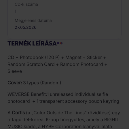
CD-k száma
1
Megjelenés dátuma
27.05.2026
TERMÉK LEÍRÁSA
CD + Photobook (120 P) + Magnet + Sticker +
Random Scratch Card + Ramdom Photocard +
Sleeve
Cover:
3
types (Random)
WEVERSE Benefit:1 unreleased individual selfie
photocard + 1 transparent accessory pouch keyring
A
Cortis
(a „Color Outside The Lines” rövidítése) egy
öttagú dél-koreai K-pop fiúegyüttes, amely a BIGHIT
MUSIC kiadó, a HYBE Corporation leányvállalata