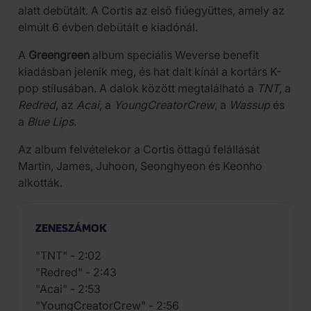
alatt debütált. A Cortis az első fiúegyüttes, amely az
elmúlt 6 évben debütált e kiadónál.
A
Greengreen
album speciális Weverse benefit
kiadásban jelenik meg, és hat dalt kínál a kortárs K-
pop stílusában. A dalok között megtalálható a
TNT
, a
Redred
, az
Acai
, a
YoungCreatorCrew
, a
Wassup
és
a
Blue Lips
.
Az album felvételekor a Cortis öttagú felállását
Martin, James, Juhoon, Seonghyeon és Keonho
alkották.
ZENESZÁMOK
"TNT" - 2:02
"Redred" - 2:43
"Acai" - 2:53
"YoungCreatorCrew" - 2:56