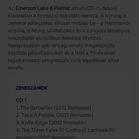
Az
Emerson Lake & Palmer
album CD-n, deluxe
kiadásban a formáció debütáló lemeze. A korong a
zenekar jellegzetes stílusát mutatja be – a Hammond-
orgona, a Moog szintetizátor és a zongora látványos
használatát akusztikus dalokkal ötvözve.
Hangzásában újító anyag, amely megalapozta
későbbi pályafutásukat, és a triót a 70-es évek
legsikeresebb progresszív rock együttesei közé
emelte.
ZENESZÁMOK
CD 1
1. The Barbarian (2012 Remaster)
2. Take A Pebble (2012 Remaster)
3. Knife-Edge (2012 Remaster)
4. The Three Fates (I) Clotho II) Lachesis III)
Atropos) (2012 Remaster)