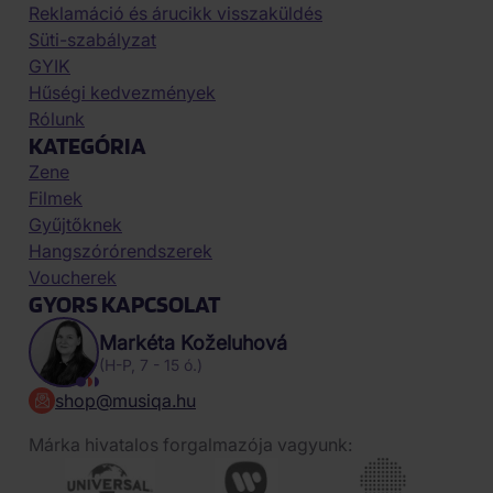
Reklamáció és árucikk visszaküldés
Süti-szabályzat
GYIK
Hűségi kedvezmények
Rólunk
KATEGÓRIA
Zene
Filmek
Gyűjtőknek
Hangszórórendszerek
Voucherek
GYORS KAPCSOLAT
Markéta Koželuhová
(H-P, 7 - 15 ó.)
shop@musiqa.hu
Márka hivatalos forgalmazója vagyunk: