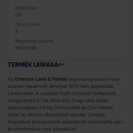
Médiatípus
CD
CD-k száma
2
Megjelenés dátuma
17.07.2026
TERMÉK LEÍRÁSA
Az
Emerson Lake & Palmer
angol progresszív rock
szupercsapat volt, amelyet 1970-ben alapítottak
Londonban. A csapatot Keith Emerson (billentyűs
hangszerek) a The Nice-ból, Greg Lake (ének,
basszusgitár) a King Crimsonból és Carl Palmer
(dob) az Atomic Roosterből alkotta. Zenéjük
klasszikus kompozíciók adaptációit kombinálta jazz
és szimfonikus rock elemekkel.