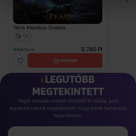
Terra Atlantica: Oceans
CD
5 740 Ft
Raktáron
KOSÁRBA
LEGUTÓBB
MEGTEKINTETT
Végül másabb mellett döntött? Itt találja, amit
legutóbb nálunk megtekintett, hogy minél hamarabb
hazavihesse.