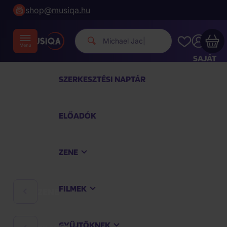
shop@musiqa.hu
Michael Jackson.
|
SAJÁT
FIÓKOM
SZERKESZTÉSI NAPTÁR
Musiqa - az Ön bevásárlókosara üres
ELŐADÓK
TEKINTSE MEG A LEGNÉPSZERŰBB TERMÉKEKET
ZENE
Vásároljon még azért
40 000 Ft
a szállítást
ingyenesen kapja
FILMEK
ZENE
Vásárlás folytatása
GYŰJTŐKNEK