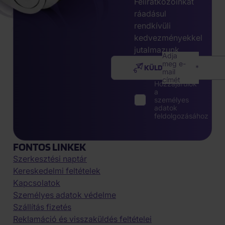
Feliratkozóinkat
ráadásul
rendkívüli
kedvezményekkel
jutalmazunk.
Adja
meg e-
KÜLDÉS
mail
címét
Hozzájárulok
a
személyes
adatok
feldolgozásához
FONTOS LINKEK
Szerkesztési naptár
Kereskedelmi feltételek
Kapcsolatok
Személyes adatok védelme
Szállítás fizetés
Reklamáció és visszaküldés feltételei