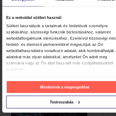
(2012 Stereo Mix)
12. Lucky Man (Alternate Version) (2012
Stereo Mix)
Ez a weboldal sütiket használ
Sütiket használunk a tartalmak és hirdetések személyre
HASONLÓ TERMÉKEK
szabásához, közösségi funkciók biztosításához, valamint
weboldalforgalmunk elemzéséhez. Ezenkívül közösségi méd
Lehet, hogy tetszeni fog néhány további apróság is.
hirdető- és elemező partnereinkkel megosztjuk az Ön
Vessen rá egy pillantást.
weboldalhasználatra vonatkozó adatait, akik kombinálhatják
adatokat más olyan adatokkal, amelyeket Ön adott meg
számukra vagy az Ön által használt más szolgáltatásokból
gyűjtöttek.
Mindennek a megengedése
Testreszabás