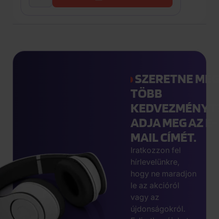
SZERETNE MÉ
TÖBB
KEDVEZMÉNYT
ADJA MEG AZ E-
MAIL CÍMÉT.
Iratkozzon fel
hírlevelünkre,
hogy ne maradjon
le az akcióról
vagy az
újdonságokról.