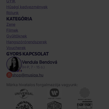
GYIK
Hűségi kedvezmények
Rólunk
KATEGÓRIA
Zene
Filmek
Gyűjtőknek
Hangszórórendszerek
Voucherek
GYORS KAPCSOLAT
Vendula Bendová
(H-P, 7 - 15 ó.)
shop@musiqa.hu
Márka hivatalos forgalmazója vagyunk: