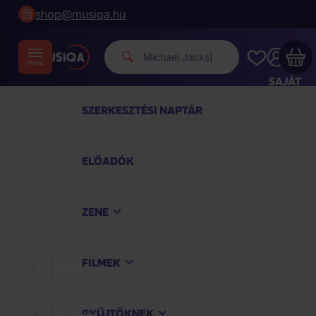
shop@musiqa.hu
Michael Jackson.
|
SAJÁT
FIÓKOM
SZERKESZTÉSI NAPTÁR
Musiqa - az Ön bevásárlókosara üres
ELŐADÓK
TEKINTSE MEG A LEGNÉPSZERŰBB TERMÉKEKET
ZENE
Vásároljon még azért
40 000 Ft
a szállítást
ingyenesen kapja
FILMEK
ZENE
Vásárlás folytatása
GYŰJTŐKNEK