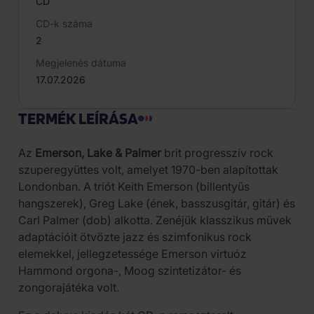
CD
CD-k száma
2
Megjelenés dátuma
17.07.2026
TERMÉK LEÍRÁSA
Az
Emerson, Lake & Palmer
brit progresszív rock
szuperegyüttes volt, amelyet 1970-ben alapítottak
Londonban. A triót Keith Emerson (billentyűs
hangszerek), Greg Lake (ének, basszusgitár, gitár) és
Carl Palmer (dob) alkotta. Zenéjük klasszikus művek
adaptációit ötvözte jazz és szimfonikus rock
elemekkel, jellegzetessége Emerson virtuóz
Hammond orgona-, Moog szintetizátor- és
zongorajátéka volt.