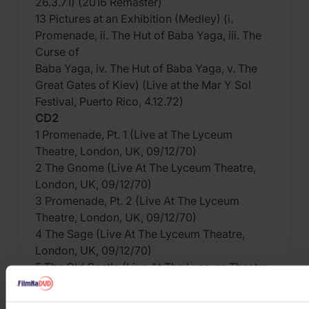
26.3.71) (2016 Remaster)
13 Pictures at an Exhibition (Medley) (i.
Promenade, ii. The Hut of Baba Yaga, iii. The
Curse of
Baba Yaga, iv. The Hut of Baba Yaga, v. The
Great Gates of Kiev) (Live at the Mar Y Sol
Festival, Puerto Rico, 4.12.72)
CD2
1 Promenade, Pt. 1 (Live at The Lyceum
Theatre, London, UK, 09/12/70)
2 The Gnome (Live At The Lyceum Theatre,
London, UK, 09/12/70)
3 Promenade, Pt. 2 (Live At The Lyceum
Theatre, London, UK, 09/12/70)
4 The Sage (Live At The Lyceum Theatre,
London, UK, 09/12/70)
5 The Old Castle (Live At The Lyceum Theatre,
London, UK, 09/12/70)
6 Blues Variation (Live At The Lyceum Theatre,