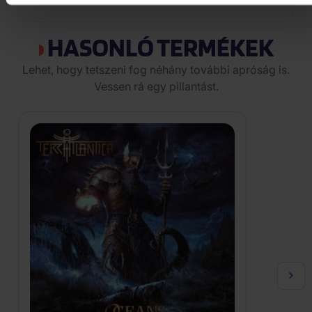
HASONLÓ TERMÉKEK
Lehet, hogy tetszeni fog néhány további apróság is.
Vessen rá egy pillantást.