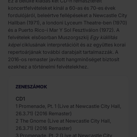
Ez a deluxe kiadás két CD-n remaszterelt
koncertfelvételeket kínál a 60-as és 70-es évek
fordulójáról, beleértve fellépéseket a Newcastle City
Hallban (1971), a londoni Lyceum Theatre-ben (1970)
és a Puerto Rico-i Mar Y Sol Fesztiválon (1972). A
felvételek elsősorban Muszorgszkij
Egy kiállítás
képei
ciklusának interpretációit és az együttes korai
repertoárjának további darabjait tartalmazzák. A
2016-os remaster javított hangminőséget biztosít
ezekhez a történelmi felvételekhez.
ZENESZÁMOK
CD1
1 Promenade, Pt. 1 (Live at Newcastle City Hall,
26.3.71) (2016 Remaster)
2 The Gnome (Live at Newcastle City Hall,
26.3.71) (2016 Remaster)
3 Promenade, Pt. 2 (Live at Newcastle City