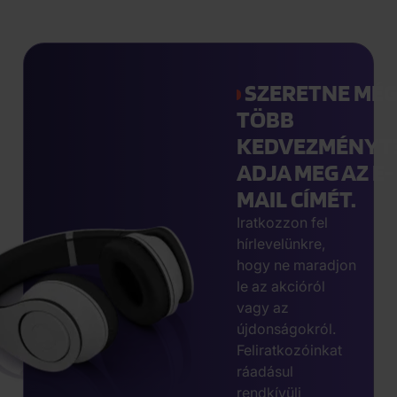
SZERETNE MÉ
TÖBB
KEDVEZMÉNYT
ADJA MEG AZ E-
MAIL CÍMÉT.
Iratkozzon fel
hírlevelünkre,
hogy ne maradjon
le az akcióról
vagy az
újdonságokról.
Feliratkozóinkat
ráadásul
rendkívüli