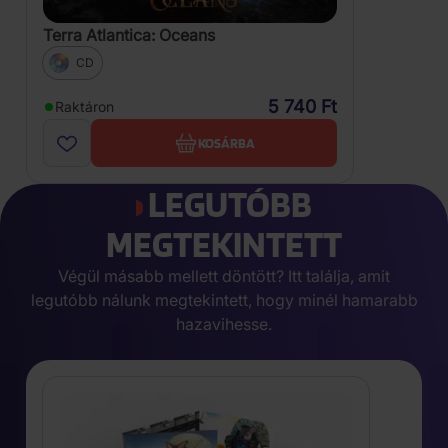
Terra Atlantica: Oceans
CD
5 740 Ft
Raktáron
KOSÁRBA
LEGUTÓBB
MEGTEKINTETT
Végül másabb mellett döntött? Itt találja, amit
legutóbb nálunk megtekintett, hogy minél hamarabb
hazavihesse.