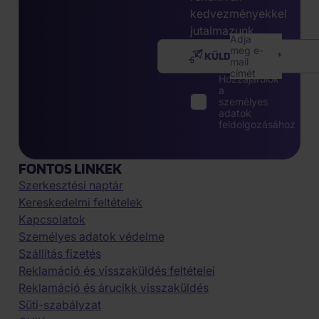
kedvezményekkel
jutalmazunk.
Adja
meg e-
KÜLDÉS
mail
címét
Hozzájárulok
a
személyes
adatok
feldolgozásához
FONTOS LINKEK
Szerkesztési naptár
Kereskedelmi feltételek
Kapcsolatok
Személyes adatok védelme
Szállítás fizetés
Reklamáció és visszaküldés feltételei
Reklamáció és árucikk visszaküldés
Süti-szabályzat