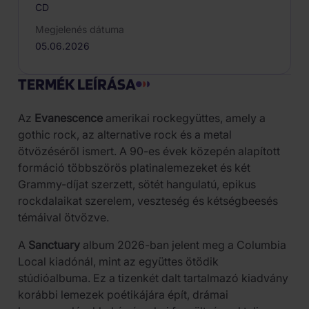
CD
Megjelenés dátuma
05.06.2026
TERMÉK LEÍRÁSA
Az
Evanescence
amerikai rockegyüttes, amely a
gothic rock, az alternative rock és a metal
ötvözéséről ismert. A 90-es évek közepén alapított
formáció többszörös platinalemezeket és két
Grammy-díjat szerzett, sötét hangulatú, epikus
rockdalaikat szerelem, veszteség és kétségbeesés
témáival ötvözve.
A
Sanctuary
album 2026-ban jelent meg a Columbia
Local kiadónál, mint az együttes ötödik
stúdióalbuma. Ez a tizenkét dalt tartalmazó kiadvány
korábbi lemezek poétikájára épít, drámai