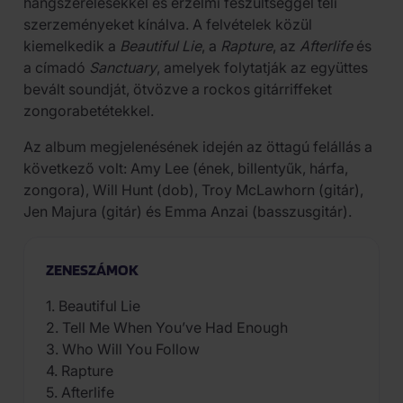
hangszerelésekkel és érzelmi feszültséggel teli
szerzeményeket kínálva. A felvételek közül
kiemelkedik a
Beautiful Lie
, a
Rapture
, az
Afterlife
és
a címadó
Sanctuary
, amelyek folytatják az együttes
bevált soundját, ötvözve a rockos gitárriffeket
zongorabetétekkel.
Az album megjelenésének idején az öttagú felállás a
következő volt: Amy Lee (ének, billentyűk, hárfa,
zongora), Will Hunt (dob), Troy McLawhorn (gitár),
Jen Majura (gitár) és Emma Anzai (basszusgitár).
ZENESZÁMOK
1. Beautiful Lie
2. Tell Me When You’ve Had Enough
3. Who Will You Follow
4. Rapture
5. Afterlife