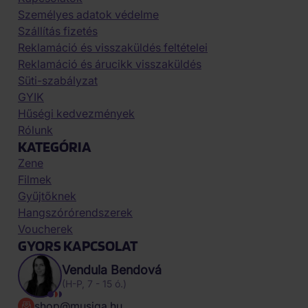
Személyes adatok védelme
Szállítás fizetés
Reklamáció és visszaküldés feltételei
Reklamáció és árucikk visszaküldés
Süti-szabályzat
GYIK
Hűségi kedvezmények
Rólunk
KATEGÓRIA
Zene
Filmek
Gyűjtőknek
Hangszórórendszerek
Voucherek
GYORS KAPCSOLAT
Vendula Bendová
(H-P, 7 - 15 ó.)
shop@musiqa.hu