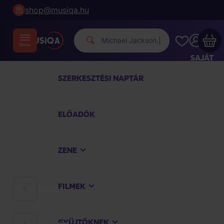
shop@musiqa.hu
Michael Jackson.
|
SAJÁT
FIÓKOM
SZERKESZTÉSI NAPTÁR
Musiqa - az Ön bevásárlókosara üres
ELŐADÓK
TEKINTSE MEG A LEGNÉPSZERŰBB TERMÉKEKET
ZENE
Vásároljon még azért
40 000 Ft
a szállítást
ingyenesen kapja
FILMEK
ZENE
Vásárlás folytatása
GYŰJTŐKNEK