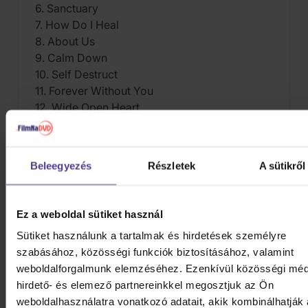
6. Sanctuary
7. How Do I Heal
8. About Us
9. Calm Down
10. Self Destruct
11. Forever Without You
12. Wide Open Heart
HASONLÓ TERMÉKEK
Beleegyezés
Részletek
A sütikről
Lehet, hogy tetszeni fog néhány további apróság is.
Vessen rá egy pillantást.
Ez a weboldal sütiket használ
Sütiket használunk a tartalmak és hirdetések személyre
szabásához, közösségi funkciók biztosításához, valamint
weboldalforgalmunk elemzéséhez. Ezenkívül közösségi méd
hirdető- és elemező partnereinkkel megosztjuk az Ön
weboldalhasználatra vonatkozó adatait, akik kombinálhatják