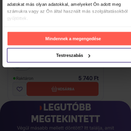
adatokat más olyan adatokkal, amelyeket Ön adott meg
számukra vagy az Ön által használt más szolgáltatásokból
gyűjtöttek.
Mindennek a megengedése
Testreszabás
Terra Atlantica: Oceans
CD
5 740 Ft
Raktáron
KOSÁRBA
LEGUTÓBB
MEGTEKINTETT
Végül másabb mellett döntött? Itt találja, amit