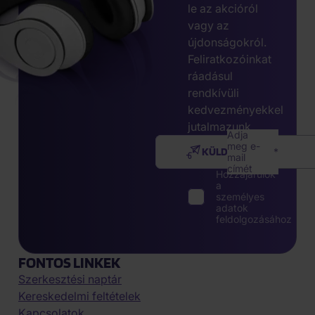
le az akcióról
vagy az
újdonságokról.
Feliratkozóinkat
ráadásul
rendkívüli
kedvezményekkel
jutalmazunk.
Adja
meg e-
KÜLDÉS
mail
címét
Hozzájárulok
a
személyes
adatok
feldolgozásához
FONTOS LINKEK
Szerkesztési naptár
Kereskedelmi feltételek
Kapcsolatok