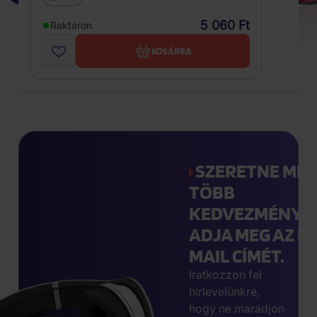
5 060 Ft
Raktáron
KOSÁRBA
SZERETNE MÉ
TÖBB
KEDVEZMÉNYT
ADJA MEG AZ E-
MAIL CÍMÉT.
Iratkozzon fel
hírlevelünkre,
hogy ne maradjon