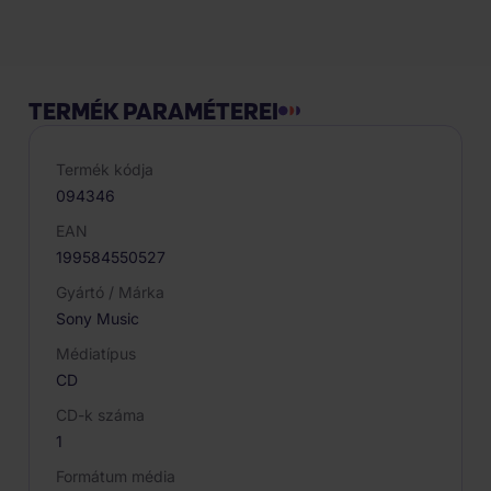
Termék leírása
TERMÉK PARAMÉTEREI
Termék kódja
094346
EAN
199584550527
Gyártó / Márka
Sony Music
Médiatípus
CD
CD-k száma
1
Formátum média