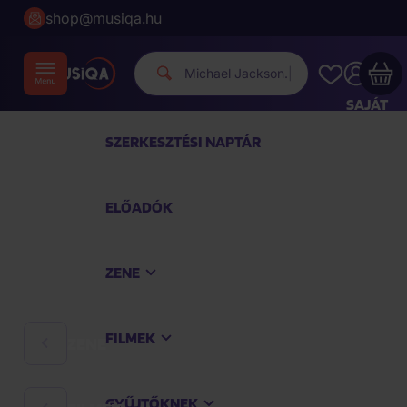
shop@musiqa.hu
|
SAJÁT
FIÓKOM
SZERKESZTÉSI NAPTÁR
Musiqa - az Ön bevásárlókosara üres
ELŐADÓK
TEKINTSE MEG A LEGNÉPSZERŰBB TERMÉKEKET
ZENE
Vásároljon még azért
40 000 Ft
a szállítást
ingyenesen kapja
FILMEK
ZENE
Vásárlás folytatása
GYŰJTŐKNEK