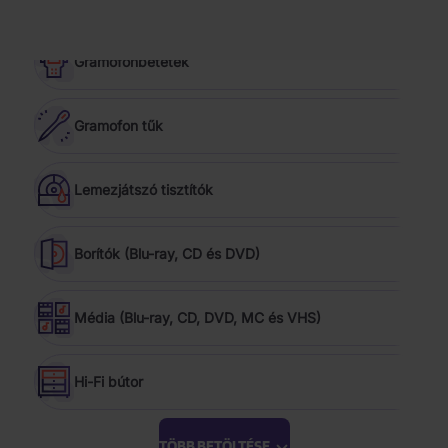
Gramofonbetétek
Gramofon tűk
Lemezjátszó tisztítók
Borítók (Blu-ray, CD és DVD)
Média (Blu-ray, CD, DVD, MC és VHS)
Hi-Fi bútor
TÖBB BETÖLTÉSE