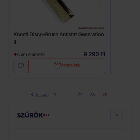
Knosti Disco-Brush Antistat Generation
II
9 290 Ft
Nem elérhető
ÉRTESÍTÉS
Vissza
1
...
77
78
79
SZŰRŐK