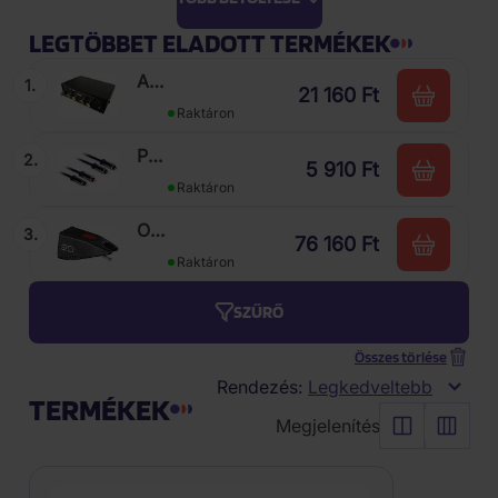
LEGTÖBBET ELADOTT TERMÉKEK
AQ
1.
21 160 Ft
MM3
Raktáron
Phono
Premium
2.
Preamplifier
5 910 Ft
PA43015
Raktáron
- 2
Ortofon
3.
x
76 160 Ft
Stylus
RCA
Raktáron
20
- 2
SZŰRŐ
x
RCA
Összes törlése
-
Rendezés:
Legkedveltebb
1,5
TERMÉKEK
m
Megjelenítés