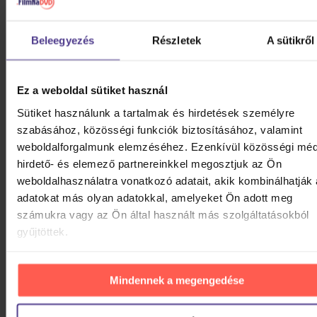
Beleegyezés
Részletek
A sütikről
Ez a weboldal sütiket használ
Sütiket használunk a tartalmak és hirdetések személyre
szabásához, közösségi funkciók biztosításához, valamint
Spincare CLARITY 12 Inch SINGLE LP
weboldalforgalmunk elemzéséhez. Ezenkívül közösségi méd
Resealable Outer Record Sleeves
hirdető- és elemező partnereinkkel megosztjuk az Ön
weboldalhasználatra vonatkozó adatait, akik kombinálhatják
9 290 Ft
Nem elérhető
adatokat más olyan adatokkal, amelyeket Ön adott meg
számukra vagy az Ön által használt más szolgáltatásokból
ÉRTESÍTÉS
gyűjtöttek.
Mindennek a megengedése