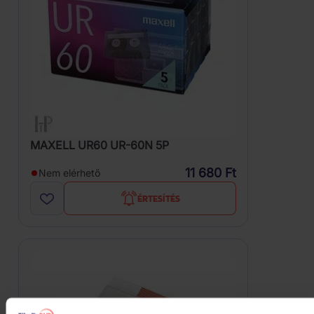
MAXELL UR60 UR-60N 5P
11 680 Ft
Nem elérhető
ÉRTESÍTÉS