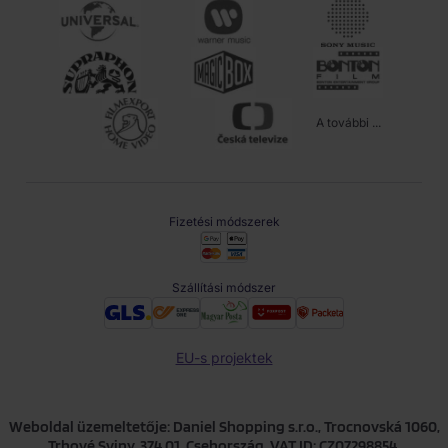
A további ...
Fizetési módszerek
Szállítási módszer
EU-s projektek
Weboldal üzemeltetője: Daniel Shopping s.r.o., Trocnovská 1060,
Trhové Sviny, 374 01, Csehország, VAT ID: CZ07298854,