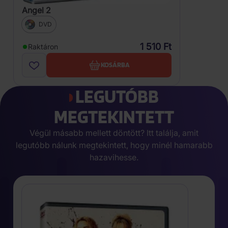
Angel 2
DVD
1 510 Ft
Raktáron
KOSÁRBA
LEGUTÓBB
MEGTEKINTETT
Végül másabb mellett döntött? Itt találja, amit
legutóbb nálunk megtekintett, hogy minél hamarabb
hazavihesse.