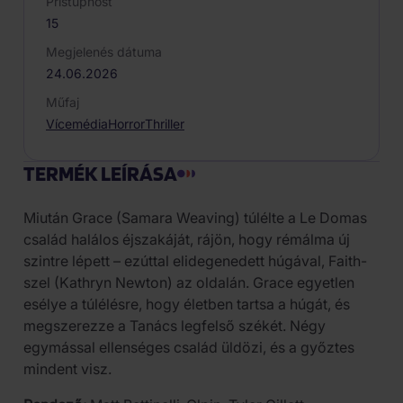
Přístupnost
15
Megjelenés dátuma
24.06.2026
Műfaj
Vícemédia
Horror
Thriller
TERMÉK LEÍRÁSA
Miután Grace (Samara Weaving) túlélte a Le Domas
család halálos éjszakáját, rájön, hogy rémálma új
szintre lépett – ezúttal elidegenedett húgával, Faith-
szel (Kathryn Newton) az oldalán. Grace egyetlen
esélye a túlélésre, hogy életben tartsa a húgát, és
megszerezze a Tanács legfelső székét. Négy
egymással ellenséges család üldözi, és a győztes
mindent visz.