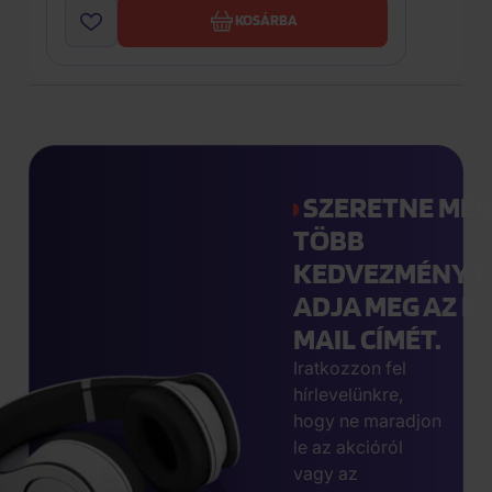
KOSÁRBA
SZERETNE MÉ
TÖBB
KEDVEZMÉNYT
ADJA MEG AZ E-
MAIL CÍMÉT.
Iratkozzon fel
hírlevelünkre,
hogy ne maradjon
le az akcióról
vagy az