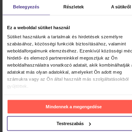
Beleegyezés
Részletek
A sütikről
Raktáron
4 050 Ft
Mach a Šebestová
Ez a weboldal sütiket használ
Sütiket használunk a tartalmak és hirdetések személyre
szabásához, közösségi funkciók biztosításához, valamint
weboldalforgalmunk elemzéséhez. Ezenkívül közösségi méd
DVD
hirdető- és elemező partnereinkkel megosztjuk az Ön
weboldalhasználatra vonatkozó adatait, akik kombinálhatják
Raktáron
1 170 Ft
adatokat más olyan adatokkal, amelyeket Ön adott meg
számukra vagy az Ön által használt más szolgáltatásokból
ÖSSZES MEGJELENÍTÉSE
gyűjtöttek.
HASONLÓ TERMÉKEK
Mindennek a megengedése
Lehet, hogy tetszeni fog néhány további apróság is.
Vessen rá egy pillantást.
Testreszabás