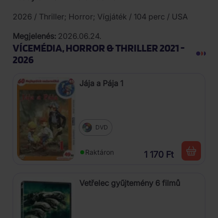
2026 / Thriller; Horror; Vígjáték / 104 perc / USA
Megjelenés:
2026.06.24.
VÍCEMÉDIA, HORROR & THRILLER 2021 -
2026
Jája a Pája 1
DVD
Raktáron
1 170 Ft
Vetřelec gyűjtemény 6 filmů