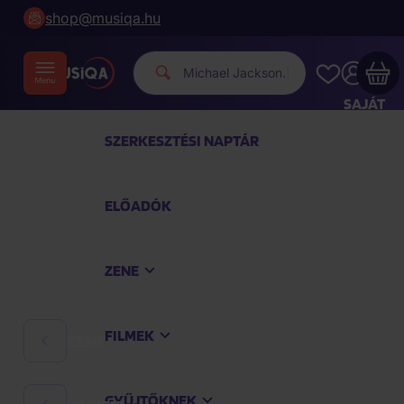
shop@musiqa.hu
Mich
|
SAJÁT
FIÓKOM
SZERKESZTÉSI NAPTÁR
Musiqa - az Ön bevásárlókosara üres
ELŐADÓK
TEKINTSE MEG A LEGNÉPSZERŰBB TERMÉKEKET
ZENE
Vásároljon még azért
40 000 Ft
a szállítást
ingyenesen kapja
FILMEK
ZENE
Vásárlás folytatása
GYŰJTŐKNEK