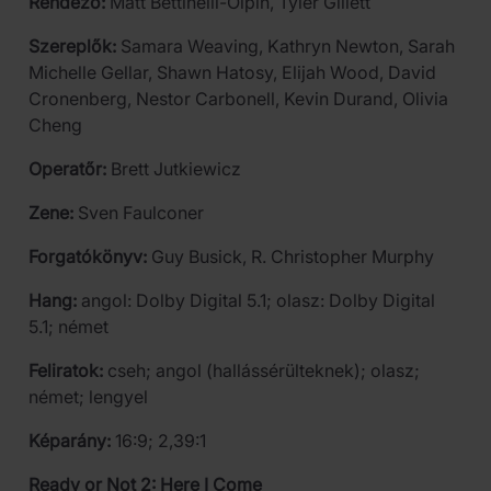
Rendező:
Matt Bettinelli-Olpin, Tyler Gillett
Szereplők:
Samara Weaving, Kathryn Newton, Sarah
Michelle Gellar, Shawn Hatosy, Elijah Wood, David
Cronenberg, Nestor Carbonell, Kevin Durand, Olivia
Cheng
Operatőr:
Brett Jutkiewicz
Zene:
Sven Faulconer
Forgatókönyv:
Guy Busick, R. Christopher Murphy
Hang:
angol: Dolby Digital 5.1; olasz: Dolby Digital
5.1; német
Feliratok:
cseh; angol (hallássérülteknek); olasz;
német; lengyel
Képarány:
16:9; 2,39:1
Ready or Not 2: Here I Come