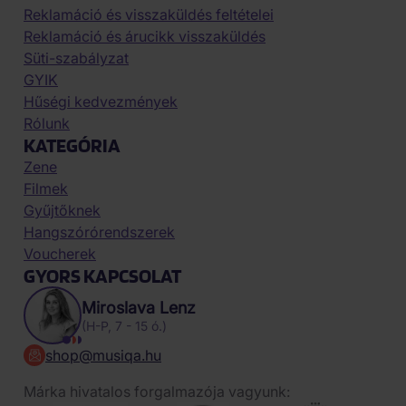
Reklamáció és visszaküldés feltételei
Reklamáció és árucikk visszaküldés
Süti-szabályzat
GYIK
Hűségi kedvezmények
Rólunk
KATEGÓRIA
Zene
Filmek
Gyűjtőknek
Hangszórórendszerek
Voucherek
GYORS KAPCSOLAT
Miroslava Lenz
(H-P, 7 - 15 ó.)
shop@musiqa.hu
Márka hivatalos forgalmazója vagyunk: