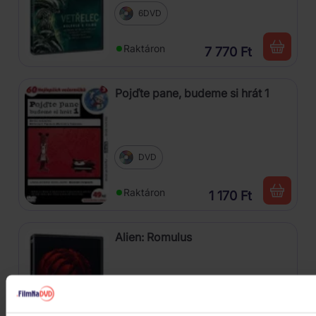
6DVD
Raktáron
7 770 Ft
Pojďte pane, budeme si hrát 1
DVD
Raktáron
1 170 Ft
Alien: Romulus
DVD