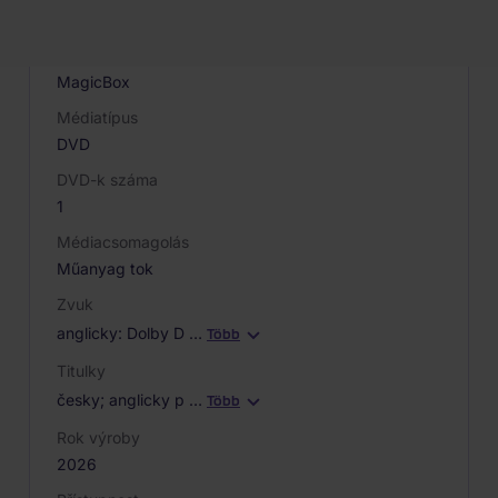
8595731309284
Gyártó / Márka
MagicBox
Médiatípus
DVD
DVD-k száma
1
Médiacsomagolás
Műanyag tok
Zvuk
anglicky: Dolby D
…
Több
Titulky
česky; anglicky p
…
Több
Rok výroby
2026