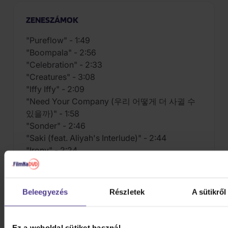
ZENESZÁMOK
"Pureflow" - 1:49
"Boompala" - 2:56
"Celebration" - 2:33
"Creatures" - 3:08
"Iffy Iffy" - 2:09
"Need Your Company (우리 어떻게 더 사귈 수
있을까)" - 1:58
"Sonder" - 2:46
"Saki (feat. Aliyah's Interlude)" - 2:44
"Irony" - 2:24
"Trust Exercise" - 2:23
"Liminal Space" - 2:11
Beleegyezés
Részletek
A sütikről
Ez a weboldal sütiket használ