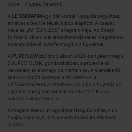
Cover : 4 types (random)
A
LE SSERAFIM
egy dél-koreai K-pop lányegyüttes,
amelyet a Source Music kiadó alapított. A csapat
neve az „IM FEARLESS” anagrammája. Az öttagú
formáció dinamikus előadásmódjával és magabiztos
koncepciójával hívta fel magára a figyelmet.
A
PUREFLOW pt.1
című album 2026-ban jelent meg a
SOURCE MUSIC gondozásában, a projekt első
részeként, és tizenegy dalt tartalmaz. A kiemelkedő
számok között szerepel a
BOOMPALA
, a
CELEBRATION
és a
Creatures
. Az album folytatja az
együttes energikus vonalát, és a kortárs K-pop
sokszínű világát kínálja.
A megjelenéskor az együttest Hong Eunchae, Huh
Yunjin, Kazuha, Kim Chaewon és Sakura Miyawaki
alkotta.