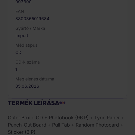
093390
EAN
8800365019684
Gyártó / Márka
Import
Médiatípus
CD
CD-k száma
1
Megjelenés dátuma
05.06.2026
TERMÉK LEÍRÁSA
Outer Box + CD + Photobook (96 P) + Lyric Paper +
Punch-Out Board + Pull Tab + Random Photocard +
Sticker (3 P)