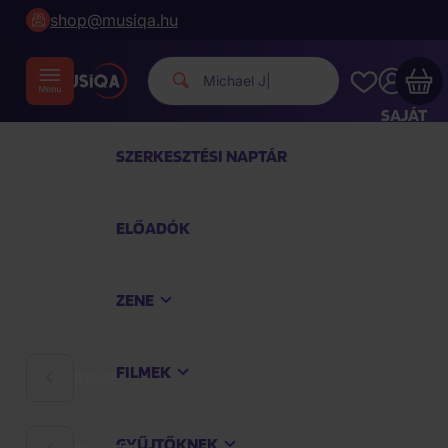
shop@musiqa.hu
Michael Jackson.
|
SAJÁT
FIÓKOM
SZERKESZTÉSI NAPTÁR
Musiqa - az Ön bevásárlókosara üres
ELŐADÓK
TEKINTSE MEG A LEGNÉPSZERŰBB TERMÉKEKET
ZENE
Vásároljon még azért
40 000 Ft
a szállítást
ingyenesen kapja
FILMEK
ZENE
Vásárlás folytatása
GYŰJTŐKNEK