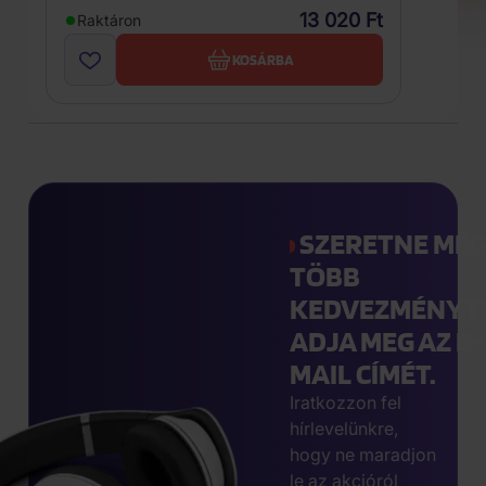
13 020 Ft
Raktáron
KOSÁRBA
SZERETNE MÉ
TÖBB
KEDVEZMÉNYT
ADJA MEG AZ E-
MAIL CÍMÉT.
Iratkozzon fel
hírlevelünkre,
hogy ne maradjon
le az akcióról