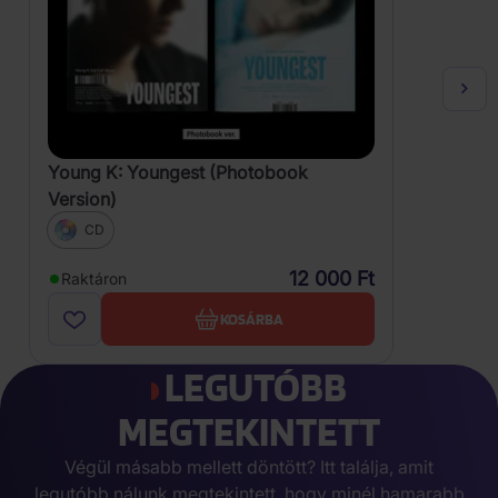
Young K: Youngest (Photobook
Version)
CD
12 000 Ft
Raktáron
KOSÁRBA
LEGUTÓBB
MEGTEKINTETT
Végül másabb mellett döntött? Itt találja, amit
legutóbb nálunk megtekintett, hogy minél hamarabb