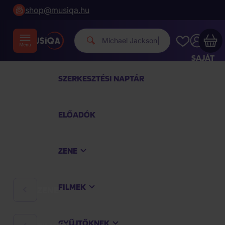
shop@musiqa.hu
Michael Jackson.
|
SAJÁT
FIÓKOM
SZERKESZTÉSI NAPTÁR
Musiqa - az Ön bevásárlókosara üres
ELŐADÓK
TEKINTSE MEG A LEGNÉPSZERŰBB TERMÉKEKET
ZENE
Vásároljon még azért
40 000 Ft
a szállítást
ingyenesen kapja
FILMEK
ZENE
Vásárlás folytatása
GYŰJTŐKNEK