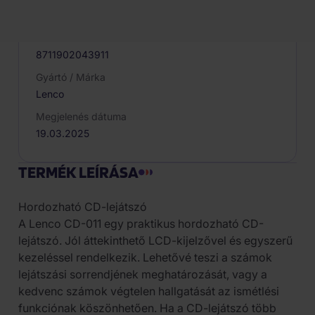
081972
EAN
8711902043911
Gyártó / Márka
Lenco
Megjelenés dátuma
19.03.2025
TERMÉK LEÍRÁSA
Hordozható CD-lejátszó
A Lenco CD-011 egy praktikus hordozható CD-
lejátszó. Jól áttekinthető LCD-kijelzővel és egyszerű
kezeléssel rendelkezik. Lehetővé teszi a számok
lejátszási sorrendjének meghatározását, vagy a
kedvenc számok végtelen hallgatását az ismétlési
funkciónak köszönhetően. Ha a CD-lejátszó több