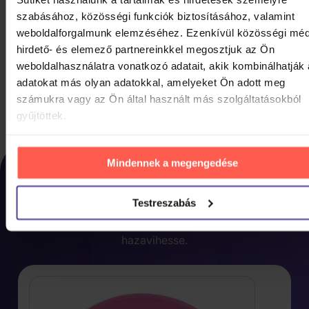
szabásához, közösségi funkciók biztosításához, valamint
weboldalforgalmunk elemzéséhez. Ezenkívül közösségi méd
hirdető- és elemező partnereinkkel megosztjuk az Ön
Denver DVH-7787
weboldalhasználatra vonatkozó adatait, akik kombinálhatják
adatokat más olyan adatokkal, amelyeket Ön adott meg
20 300 Ft
Raktáron
számukra vagy az Ön által használt más szolgáltatásokból
KOSÁRBA
gyűjtöttek.
LEGUTÓBB
Mindennek a megengedése
MEGTEKINTETT
Testreszabás
Végül másabb mellett döntött? Itt találja, amit
legutóbb nálunk megtekintett, hogy minél hamarabb
hazavihesse.