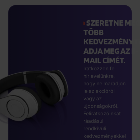
SZERETNE MÉ
TÖBB
KEDVEZMÉNYT
ADJA MEG AZ E-
MAIL CÍMÉT.
Iratkozzon fel
hírlevelünkre,
hogy ne maradjon
le az akcióról
vagy az
újdonságokról.
Feliratkozóinkat
ráadásul
rendkívüli
kedvezményekkel