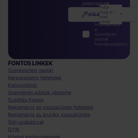
jutalmazunk.
Adja
meg e-
KÜLDÉS
mail
címét
Hozzájárulok
a
személyes
adatok
feldolgozásához
FONTOS LINKEK
Szerkesztési naptár
Kereskedelmi feltételek
Kapcsolatok
Személyes adatok védelme
Szállítás fizetés
Reklamáció és visszaküldés feltételei
Reklamáció és árucikk visszaküldés
Süti-szabályzat
GYIK
Hűségi kedvezmények