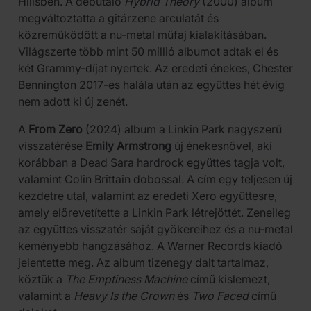
Hillsben. A debütáló
Hybrid Theory
(2000) album
megváltoztatta a gitárzene arculatát és
közreműködött a nu-metal műfaj kialakításában.
Világszerte több mint 50 millió albumot adtak el és
két Grammy-díjat nyertek. Az eredeti énekes, Chester
Bennington 2017-es halála után az együttes hét évig
nem adott ki új zenét.
A
From Zero
(2024) album a Linkin Park nagyszerű
visszatérése
Emily Armstrong
új énekesnővel, aki
korábban a Dead Sara hardrock együttes tagja volt,
valamint Colin Brittain dobossal. A cím egy teljesen új
kezdetre utal, valamint az eredeti Xero együttesre,
amely előrevetítette a Linkin Park létrejöttét. Zeneileg
az együttes visszatér saját gyökereihez és a nu-metal
keményebb hangzásához. A Warner Records kiadó
jelentette meg. Az album tizenegy dalt tartalmaz,
köztük a
The Emptiness Machine
című kislemezt,
valamint a
Heavy Is the Crown
és
Two Faced
című