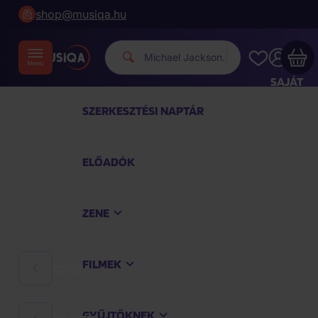
shop@musiqa.hu
Michael
|
SAJÁT
FIÓKOM
SZERKESZTÉSI NAPTÁR
Musiqa - az Ön bevásárlókosara üres
ELŐADÓK
TEKINTSE MEG A LEGNÉPSZERŰBB TERMÉKEKET
ZENE
Vásároljon még azért
40 000 Ft
a szállítást
ingyenesen kapja
FILMEK
ZENE
Vásárlás folytatása
GYŰJTŐKNEK