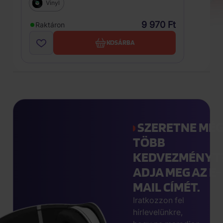
Vinyl
9 970 Ft
Raktáron
KOSÁRBA
SZERETNE MÉ
TÖBB
KEDVEZMÉNYT
ADJA MEG AZ E-
MAIL CÍMÉT.
Iratkozzon fel
hírlevelünkre,