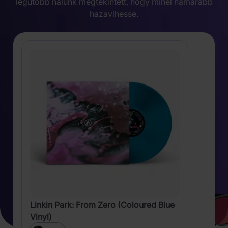
legutóbb nálunk megtekintett, hogy minél hamarabb
hazavihesse.
Linkin Park: From Zero (Coloured Blue
Vinyl)