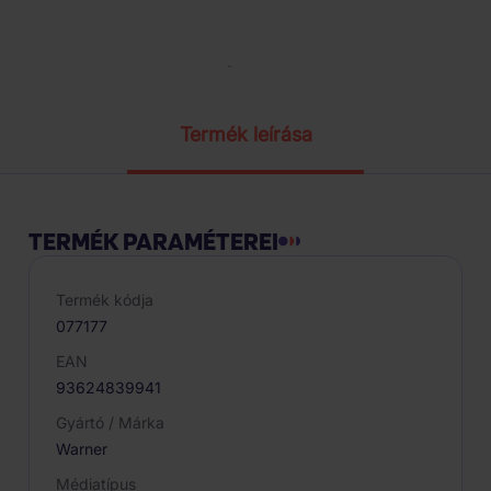
Termék paraméterei
Termék leírása
TERMÉK PARAMÉTEREI
Termék kódja
077177
EAN
93624839941
Gyártó / Márka
Warner
Médiatípus