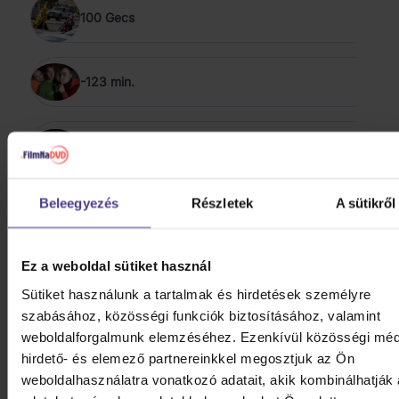
100 Gecs
-123 min.
1349
ÖSSZES MEGJELENÍTÉSE
Beleegyezés
Részletek
A sütikről
SZIKLA 2019 - 2026
Ez a weboldal sütiket használ
Harlej: Best Of 30 let (2006 -
2025) Part 2
Sütiket használunk a tartalmak és hirdetések személyre
szabásához, közösségi funkciók biztosításához, valamint
CD
weboldalforgalmunk elemzéséhez. Ezenkívül közösségi méd
4 890 Ft
Raktáron
hirdető- és elemező partnereinkkel megosztjuk az Ön
weboldalhasználatra vonatkozó adatait, akik kombinálhatják