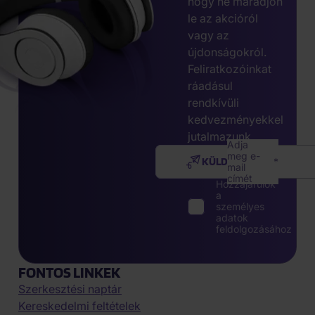
hogy ne maradjon
le az akcióról
vagy az
újdonságokról.
Feliratkozóinkat
ráadásul
rendkívüli
kedvezményekkel
jutalmazunk.
Adja
meg e-
KÜLDÉS
mail
címét
Hozzájárulok
a
személyes
adatok
feldolgozásához
FONTOS LINKEK
Szerkesztési naptár
Kereskedelmi feltételek