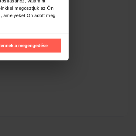
tosításához, valamint
einkkel megosztjuk az Ön
l, amelyeket Ön adott meg
dennek a megengedése