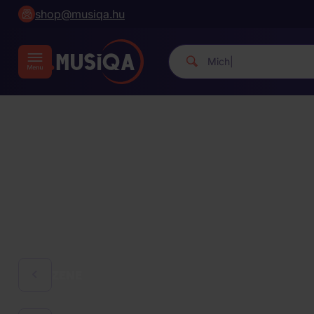
shop@musiqa.hu
Michael Jackson.
|
ZENE