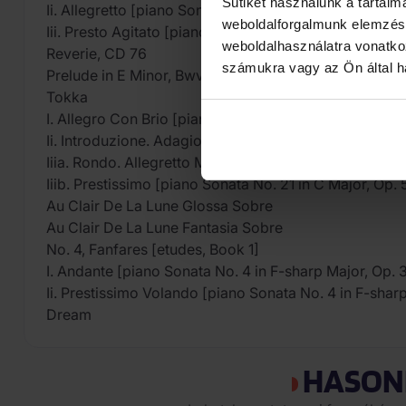
Sütiket használunk a tartal
Ii. Allegretto [piano Sonata No. 14 in C-sharp Minor, 
weboldalforgalmunk elemzésé
Iii. Presto Agitato [piano Sonata No. 14 in C-sharp Mi
weboldalhasználatra vonatko
Reverie, CD 76
számukra vagy az Ön által ha
Prelude in E Minor, Bwv 855a (Arr. Alexander Siloti in
Tokka
I. Allegro Con Brio [piano Sonata No. 21 in C Major, O
Ii. Introduzione. Adagio Molto [piano Sonata No. 21 in
Iiia. Rondo. Allegretto Moderato [piano Sonata No. 21
Iiib. Prestissimo [piano Sonata No. 21 in C Major, Op. 
Au Clair De La Lune Glossa Sobre
Au Clair De La Lune Fantasia Sobre
No. 4, Fanfares [etudes, Book 1]
I. Andante [piano Sonata No. 4 in F-sharp Major, Op. 
Ii. Prestissimo Volando [piano Sonata No. 4 in F-shar
Dream
HASON