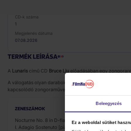
Médiatípus
CD
CD-k száma
1
Megjelenés dátuma
07.08.2026
TERMÉK LEÍRÁSA
A
Lunaris
című CD
Bruce Liu
előadásában egy zongorarepe
A válogatás olyan darabokat tartalmaz, mint a
Moonlight
kapcsolódó zongoraművekről.
Beleegyezés
ZENESZÁMOK
Nocturne No. 8 in D-flat Major, Op. 27 No. 2
Ez a weboldal sütiket haszn
I. Adagio Sostenuto [piano Sonata No. 14 in C-sharp 