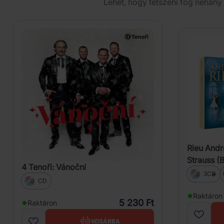
Lehet, hogy tetszeni fog néhány 
Rieu Andr
Strauss (
4 Tenoři: Vánoční
3CD
CD
Raktáron
5 230 Ft
Raktáron
KOSÁRBA