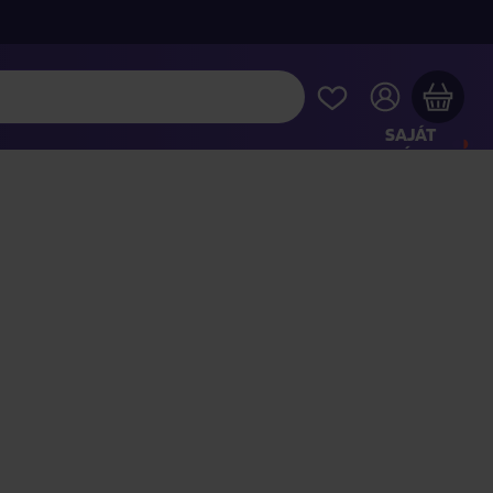
SAJÁT
FIÓKOM
Musiqa - az Ön bevásárlókosara üres
INTSE MEG A LEGNÉPSZERŰBB TERMÉKEKET
jon még azért
40 000 Ft
a szállítást ingyenesen kapja
Vásárlás folytatása