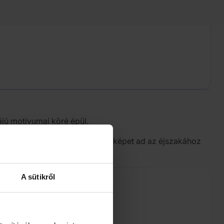
ájú motívumai köré épül.
ette kompozíció – így sokszínű képet ad az éjszakához
A sütikről