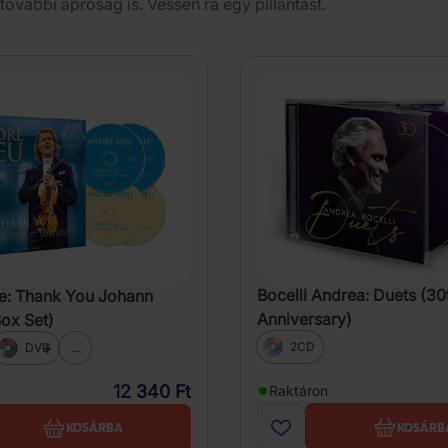
további apróság is. Vessen rá egy pillantást.
Bocelli Andrea: Duets (30
e: Thank You Johann
Anniversary)
Box Set)
2CD
DVD
...
12 340 Ft
Raktáron
KOSÁRB
KOSÁRBA