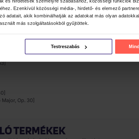
mak és hirdetések személyre szabásához, közösségi funkciók biz
Op. 27 No. 2 "Moonlight Sonata"]
hez. Ezenkívül közösségi média-, hirdető- és elemező partner
nor, Op. 27 No. 2 "Moonlight Sonata"]
zó adatait, akik kombinálhatják az adatokat más olyan adatokka
sznált más szolgáltatásokból gyűjtöttek.
 B Minor)
p. 53 "Waldstein"]
Testreszabás
Min
 C Major, Op. 53 "Waldstein"]
 in C Major, Op. 53 "Waldstein"]
53]
30]
p Major, Op. 30]
LÓ TERMÉKEK