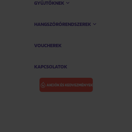
GYŰJTŐKNEK
HANGSZÓRÓRENDSZEREK
VOUCHEREK
KAPCSOLATOK
AKCIÓK ÉS KEDVEZMÉNYEK
LIU BRUCE: L