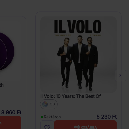
th
Il Volo: 10 Years: The Best Of
CD
8 960 Ft
5 230 Ft
Raktáron
A
KOSÁRBA