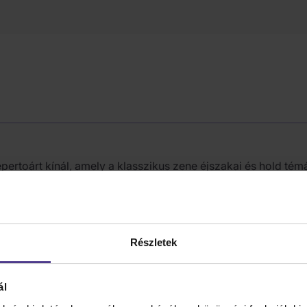
rtoárt kínál, amely a klasszikus zene éjszakai és hold tém
 Sonata
, a
Reverie
és egy, az
Au Clair de la Lune
című dal ihl
Részletek
ál
Minor, Op. 27 No. 2 "Moonlight Sonata"]