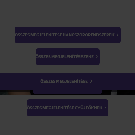
Termék paraméterei
ÖSSZES MEGJELENÍTÉSE HANGSZÓRÓRENDSZEREK
Termék leírása
BTS
Light Stick & Keyring
ÖSSZES MEGJELENÍTÉSE ZENE
Stray Kids
ÖSSZES MEGJELENÍTÉSE
ÖSSZES MEGJELENÍTÉSE FILMEK
ÖSSZES MEGJELENÍTÉSE GYŰJTŐKNEK