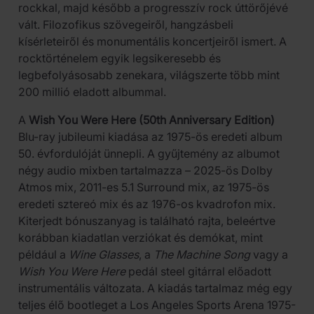
rockkal, majd később a progresszív rock úttörőjévé
vált. Filozofikus szövegeiről, hangzásbeli
kísérleteiről és monumentális koncertjeiről ismert. A
rocktörténelem egyik legsikeresebb és
legbefolyásosabb zenekara, világszerte több mint
200 millió eladott albummal.
A
Wish You Were Here (50th Anniversary Edition)
Blu-ray jubileumi kiadása az 1975-ös eredeti album
50. évfordulóját ünnepli. A gyűjtemény az albumot
négy audio mixben tartalmazza – 2025-ös Dolby
Atmos mix, 2011-es 5.1 Surround mix, az 1975-ös
eredeti sztereó mix és az 1976-os kvadrofon mix.
Kiterjedt bónuszanyag is található rajta, beleértve
korábban kiadatlan verziókat és demókat, mint
például a
Wine Glasses
, a
The Machine Song
vagy a
Wish You Were Here
pedál steel gitárral előadott
instrumentális változata. A kiadás tartalmaz még egy
teljes élő bootleget a Los Angeles Sports Arena 1975-