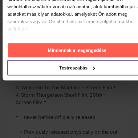
Sports Arena, 1975) *
weboldalhasználatra vonatkozó adatait, akik kombinálhatják
15. Eclipse (Live from the Los Angeles Sports
adatokat más olyan adatokkal, amelyeket Ön adott meg
Arena, 1975) *
számukra vagy az Ön által használt más szolgáltatásokból
16. Echoes (Live from the Los Angeles Sports
gyűjtöttek.
Arena, 1975) *
Mindennek a megengedése
Videos
1. Shine On You Crazy Diamond (Part I) –
Screen Film †
Testreszabás
2. Shine On You Crazy Diamond – Screen Film
†
3. Welcome To The Machine – Screen Film †
4. Storm Thorgerson Short Film, 2000 –
Screen Film †
* = never before officially released
† = Previously released physically on the out-