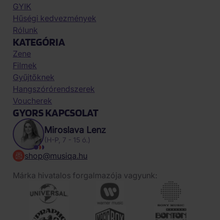
GYIK
Hűségi kedvezmények
Rólunk
KATEGÓRIA
Zene
Filmek
Gyűjtőknek
Hangszórórendszerek
Voucherek
GYORS KAPCSOLAT
Miroslava Lenz
(H-P, 7 - 15 ó.)
shop@musiqa.hu
Márka hivatalos forgalmazója vagyunk: