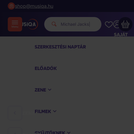
shop@musiqa.hu
Michael Jackson
|
SAJÁT
FIÓKOM
SZERKESZTÉSI NAPTÁR
Musiqa - az Ön bevásárlókosara üres
ELŐADÓK
TEKINTSE MEG A LEGNÉPSZERŰBB TERMÉKEKET
ZENE
Vásároljon még azért
40 000 Ft
a szállítást
ingyenesen kapja
FILMEK
ZENE
Vásárlás folytatása
GYŰJTŐKNEK