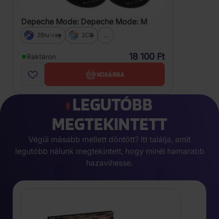
Depeche Mode: Depeche Mode: M
2Blu-ray
2CD
...
18 100 Ft
Raktáron
KOSÁRBA
LEGUTÓBB
MEGTEKINTETT
Végül másabb mellett döntött? Itt találja, amit
legutóbb nálunk megtekintett, hogy minél hamarabb
hazavihesse.