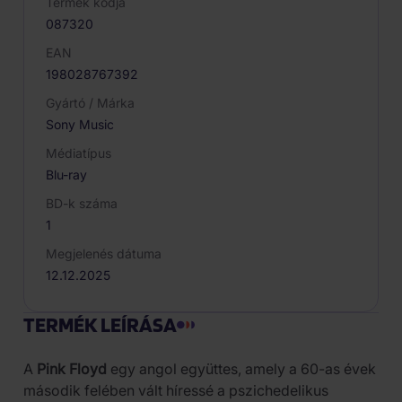
Termék kódja
087320
EAN
198028767392
Gyártó / Márka
Sony Music
Médiatípus
Blu-ray
BD-k száma
1
Megjelenés dátuma
12.12.2025
TERMÉK LEÍRÁSA
A
Pink Floyd
egy angol együttes, amely a 60-as évek
második felében vált híressé a pszichedelikus