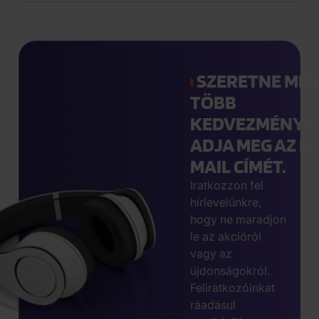
SZERETNE MÉ
TÖBB
KEDVEZMÉNYT
ADJA MEG AZ E-
MAIL CÍMÉT.
Iratkozzon fel
hírlevelünkre,
hogy ne maradjon
le az akcióról
vagy az
újdonságokról.
Feliratkozóinkat
ráadásul