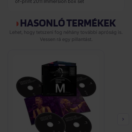
of-print 2011 Immersion box set
HASONLÓ TERMÉKEK
Lehet, hogy tetszeni fog néhány további apróság is.
Vessen rá egy pillantást.