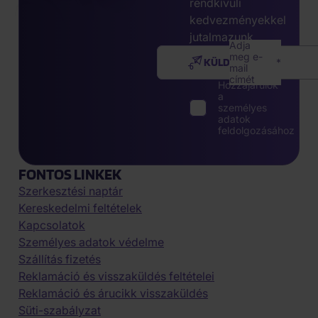
rendkívüli
kedvezményekkel
jutalmazunk.
Adja
meg e-
KÜLDÉS
mail
címét
Hozzájárulok
a
személyes
adatok
feldolgozásához
FONTOS LINKEK
Szerkesztési naptár
Kereskedelmi feltételek
Kapcsolatok
Személyes adatok védelme
Szállítás fizetés
Reklamáció és visszaküldés feltételei
Reklamáció és árucikk visszaküldés
Süti-szabályzat