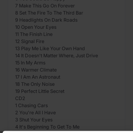
7 Make This Go On Forever
8 Set The Fire To The Third Bar
9 Headlights On Dark Roads
10 Open Your Eyes
11 The Finish Line
12 Signal Fire
13 Play Me Like Your Own Hand
14 It Doesn't Matter Where, Just Drive
15 In My Arms
16 Warmer Climate
17 I Am An Astronaut
18 The Only Noise
19 Perfect Little Secret
CD2
1 Chasing Cars
2 You're All I Have
3 Shut Your Eyes
4 It's Beginning To Get To Me