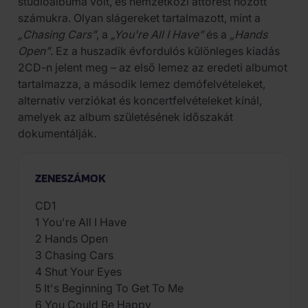
stúdióalbuma volt, és nemzetközi áttörést hozott
számukra. Olyan slágereket tartalmazott, mint a
„Chasing Cars”
, a
„You're All I Have”
és a
„Hands
Open”
. Ez a huszadik évfordulós különleges kiadás
2CD-n jelent meg – az első lemez az eredeti albumot
tartalmazza, a második lemez demófelvételeket,
alternatív verziókat és koncertfelvételeket kínál,
amelyek az album születésének időszakát
dokumentálják.
ZENESZÁMOK
CD1
1 You're All I Have
2 Hands Open
3 Chasing Cars
4 Shut Your Eyes
5 It's Beginning To Get To Me
6 You Could Be Happy