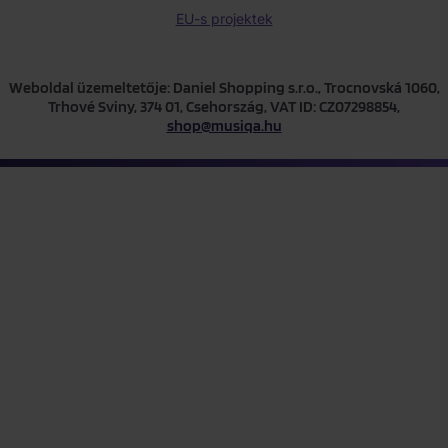
EU-s projektek
Weboldal üzemeltetője: Daniel Shopping s.r.o., Trocnovská 1060,
Trhové Sviny, 374 01, Csehország, VAT ID: CZ07298854,
shop@musiqa.hu