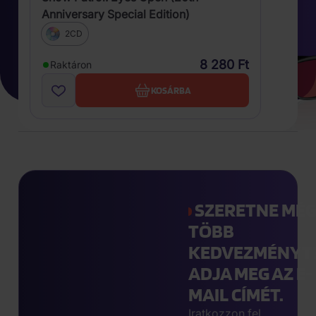
Anniversary Special Edition)
2CD
8 280 Ft
Raktáron
KOSÁRBA
SZERETNE MÉ
TÖBB
KEDVEZMÉNYT
ADJA MEG AZ E-
MAIL CÍMÉT.
Iratkozzon fel