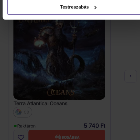
Testreszabás
Terra Atlantica: Oceans
CD
5 740 Ft
Raktáron
KOSÁRBA