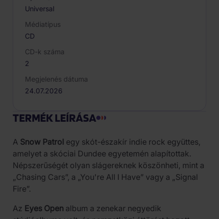
Universal
Médiatípus
CD
CD-k száma
2
Megjelenés dátuma
24.07.2026
TERMÉK LEÍRÁSA
A
Snow Patrol
egy skót-északír indie rock együttes,
amelyet a skóciai Dundee egyetemén alapítottak.
Népszerűségét olyan slágereknek köszönheti, mint a
„Chasing Cars”, a „You're All I Have” vagy a „Signal
Fire”.
Az
Eyes Open
album a zenekar negyedik