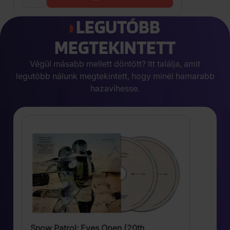
LEGUTÓBB
MEGTEKINTETT
Végül másabb mellett döntött? Itt találja, amit
legutóbb nálunk megtekintett, hogy minél hamarabb
hazavihesse.
Snow Patrol: Eyes Open (20th