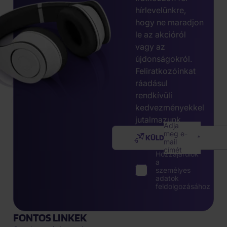
hírlevelünkre,
hogy ne maradjon
le az akcióról
vagy az
újdonságokról.
Feliratkozóinkat
ráadásul
rendkívüli
kedvezményekkel
jutalmazunk.
Adja
meg e-
KÜLDÉS
mail
címét
Hozzájárulok
a
személyes
adatok
feldolgozásához
FONTOS LINKEK