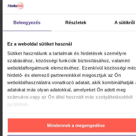
5 You're All I Have
6 You Could Be Happy
7 I Am An Astronaut
Beleegyezés
Részletek
A sütikről
8 Chasing Cars
9 Headlights On Dark Roads
10 Shut Your Eyes
Ez a weboldal sütiket használ
11 Chasing Cars
12 Set The Fire To The Third Bar
Sütiket használunk a tartalmak és hirdetések személyre
13 You're All I Have
szabásához, közösségi funkciók biztosításához, valamint
14 Open Your Eyes
weboldalforgalmunk elemzéséhez. Ezenkívül közösségi méd
15 You're All I Have
hirdető- és elemező partnereinkkel megosztjuk az Ön
16 Hands Open
weboldalhasználatra vonatkozó adatait, akik kombinálhatják
17 -
adatokat más olyan adatokkal, amelyeket Ön adott meg
számukra vagy az Ön által használt más szolgáltatásokból
gyűjtöttek.
HASONLÓ TERMÉKEK
Lehet, hogy tetszeni fog néhány további apróság is.
Mindennek a megengedése
Vessen rá egy pillantást.