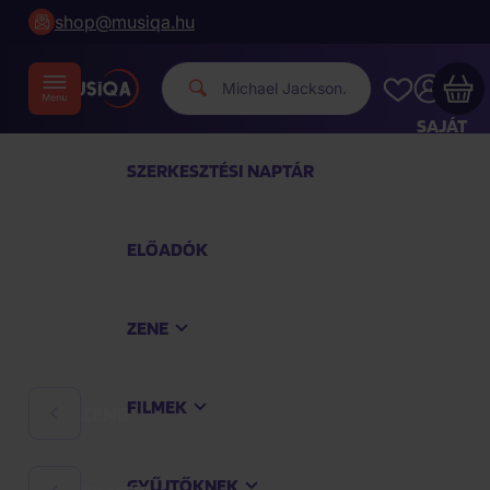
shop@musiqa.hu
Michae
|
SAJÁT
FIÓKOM
SZERKESZTÉSI NAPTÁR
Musiqa - az Ön bevásárlókosara üres
ELŐADÓK
TEKINTSE MEG A LEGNÉPSZERŰBB TERMÉKEKET
ZENE
Vásároljon még azért
40 000 Ft
a szállítást
ingyenesen kapja
FILMEK
ZENE
Vásárlás folytatása
GYŰJTŐKNEK