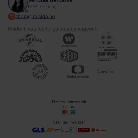
Vendula Bendová
(H-P, 7 - 15 ó.)
shop@musiqa.hu
Márka hivatalos forgalmazója vagyunk:
A további ...
Fizetési módszerek
Szállítási módszer