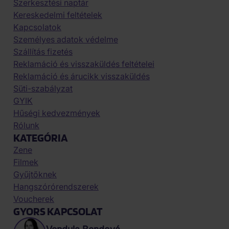
Szerkesztési naptár
Kereskedelmi feltételek
Kapcsolatok
Személyes adatok védelme
Szállítás fizetés
Reklamáció és visszaküldés feltételei
Reklamáció és árucikk visszaküldés
Süti-szabályzat
GYIK
Hűségi kedvezmények
Rólunk
KATEGÓRIA
Zene
Filmek
Gyűjtőknek
Hangszórórendszerek
Voucherek
GYORS KAPCSOLAT