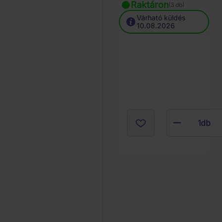
Raktáron
(3 db)
Várható küldés
10.08.2026
1
db