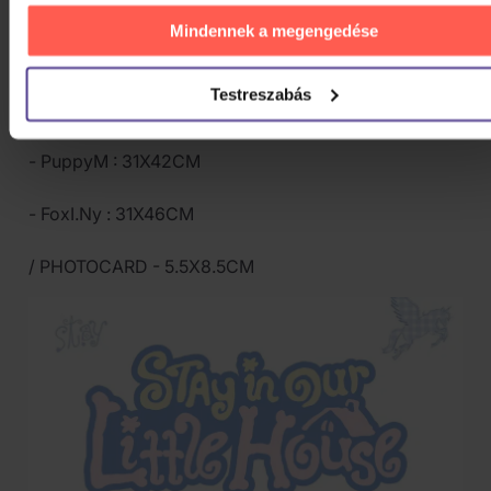
- Jiniret : 23X40CM
Mindennek a megengedése
- HAN QUOKKA : 26X42.5CM
Testreszabás
- BbokAri : 24X40CM
- PuppyM : 31X42CM
- FoxI.Ny : 31X46CM
/ PHOTOCARD - 5.5X8.5CM