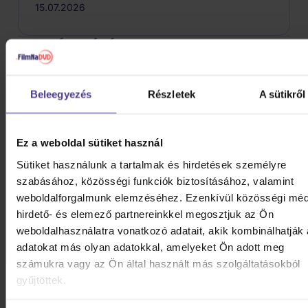
15.07.2026
TERMÉK LEÍRÁSA
상품 : SKZOO PLUSH BACKPACK
Beleegyezés
Részletek
A sütikről
소재 : POLYESTER, METAL, PAPER
Ez a weboldal sütiket használ
사이즈 :
Sütiket használunk a tartalmak és hirdetések személyre
BACKPACK
szabásához, közösségi funkciók biztosításához, valamint
weboldalforgalmunk elemzéséhez. Ezenkívül közösségi méd
- Wolf Chan : 24X47CM
hirdető- és elemező partnereinkkel megosztjuk az Ön
weboldalhasználatra vonatkozó adatait, akik kombinálhatják
- Leebit : 25X46.5CM
adatokat más olyan adatokkal, amelyeket Ön adott meg
számukra vagy az Ön által használt más szolgáltatásokból
- DWAEKKI : 23X49CM
gyűjtöttek.