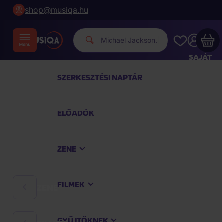
shop@musiqa.hu
|
SAJÁT
FIÓKOM
SZERKESZTÉSI NAPTÁR
Musiqa - az Ön bevásárlókosara üres
ELŐADÓK
TEKINTSE MEG A LEGNÉPSZERŰBB TERMÉKEKET
ZENE
Vásároljon még azért
40 000 Ft
a szállítást
ingyenesen kapja
FILMEK
ZENE
Vásárlás folytatása
GYŰJTŐKNEK