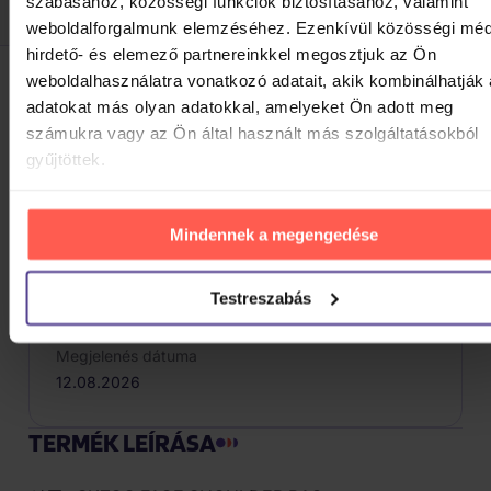
szabásához, közösségi funkciók biztosításához, valamint
Termék leírása
weboldalforgalmunk elemzéséhez. Ezenkívül közösségi méd
hirdető- és elemező partnereinkkel megosztjuk az Ön
weboldalhasználatra vonatkozó adatait, akik kombinálhatják
TERMÉK PARAMÉTEREI
adatokat más olyan adatokkal, amelyeket Ön adott meg
számukra vagy az Ön által használt más szolgáltatásokból
gyűjtöttek.
Termék kódja
094023
EAN
Mindennek a megengedése
8800351426311
Gyártó / Márka
Testreszabás
Import
Megjelenés dátuma
12.08.2026
TERMÉK LEÍRÁSA