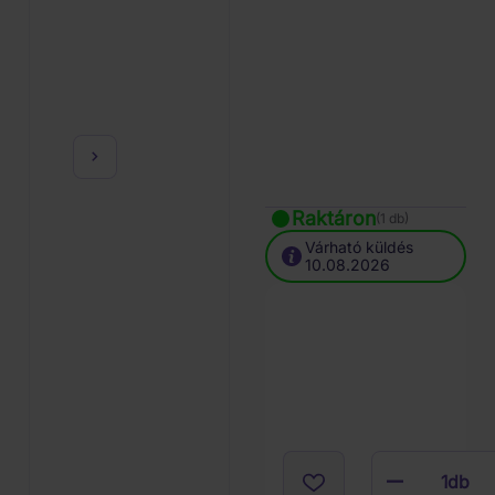
Raktáron
(1 db)
Várható küldés
10.08.2026
1
db