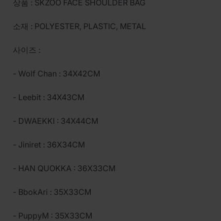
상품 : SKZOO FACE SHOULDER BAG
소재 : POLYESTER, PLASTIC, METAL
사이즈 :
- Wolf Chan : 34X42CM
- Leebit : 34X43CM
- DWAEKKI : 34X44CM
- Jiniret : 36X34CM
- HAN QUOKKA : 36X33CM
- BbokAri : 35X33CM
- PuppyM : 35X33CM