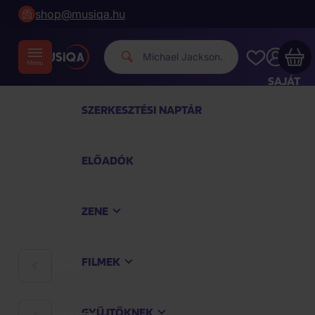
shop@musiqa.hu
|
SAJÁT
FIÓKOM
SZERKESZTÉSI NAPTÁR
Musiqa - az Ön bevásárlókosara üres
ELŐADÓK
TEKINTSE MEG A LEGNÉPSZERŰBB TERMÉKEKET
ZENE
Vásároljon még azért
40 000 Ft
a szállítást
ingyenesen kapja
FILMEK
ZENE
Vásárlás folytatása
GYŰJTŐKNEK