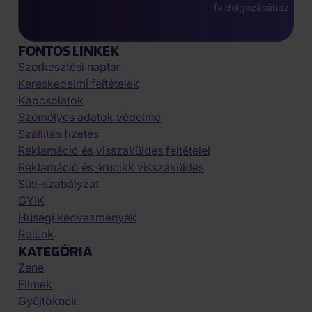
feldolgozásához
FONTOS LINKEK
Szerkesztési naptár
Kereskedelmi feltételek
Kapcsolatok
Személyes adatok védelme
Szállítás fizetés
Reklamáció és visszaküldés feltételei
Reklamáció és árucikk visszaküldés
Süti-szabályzat
GYIK
Hűségi kedvezmények
Rólunk
KATEGÓRIA
Zene
Filmek
Gyűjtőknek