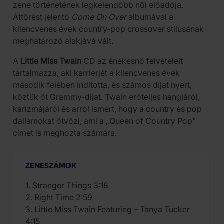
zene történetének legkelendőbb női előadója.
Áttörést jelentő
Come On Over
albumával a
kilencvenes évek country-pop crossover stílusának
meghatározó alakjává vált.
A
Little Miss Twain
CD az énekesnő felvételeit
tartalmazza, aki karrierjét a kilencvenes évek
második felében indította, és számos díjat nyert,
köztük öt Grammy-díjat. Twain erőteljes hangjáról,
karizmájáról és arról ismert, hogy a country és pop
dallamokat ötvözi, ami a „Queen of Country Pop”
címet is meghozta számára.
ZENESZÁMOK
1. Stranger Things 3:18
2. Right Time 2:59
3. Little Miss Twain Featuring – Tanya Tucker
4:15