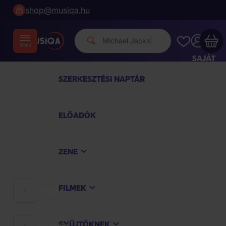
shop@musiqa.hu
Mi
|
SAJÁT
FIÓKOM
SZERKESZTÉSI NAPTÁR
Musiqa - az Ön bevásárlókosara üres
ELŐADÓK
TEKINTSE MEG A LEGNÉPSZERŰBB TERMÉKEKET
ZENE
Vásároljon még azért
40 000 Ft
a szállítást
ingyenesen kapja
FILMEK
ZENE
Vásárlás folytatása
GYŰJTŐKNEK