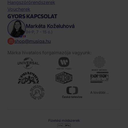
Hangszórórendszerek
Voucherek
GYORS KAPCSOLAT
Markéta Koželuhová
(H-P, 7 - 15 ó.)
shop@musiqa.hu
Márka hivatalos forgalmazója vagyunk:
A további ...
Fizetési módszerek