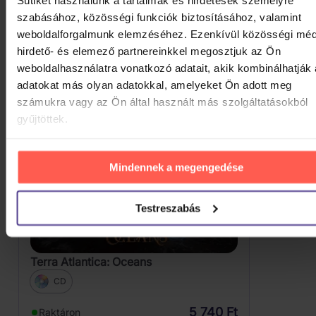
Sütiket használunk a tartalmak és hirdetések személyre
Vessen rá egy pillantást.
szabásához, közösségi funkciók biztosításához, valamint
weboldalforgalmunk elemzéséhez. Ezenkívül közösségi méd
hirdető- és elemező partnereinkkel megosztjuk az Ön
weboldalhasználatra vonatkozó adatait, akik kombinálhatják
adatokat más olyan adatokkal, amelyeket Ön adott meg
számukra vagy az Ön által használt más szolgáltatásokból
gyűjtöttek.
Mindennek a megengedése
Testreszabás
Terra Atlantica: Oceans
CD
5 740 Ft
Raktáron