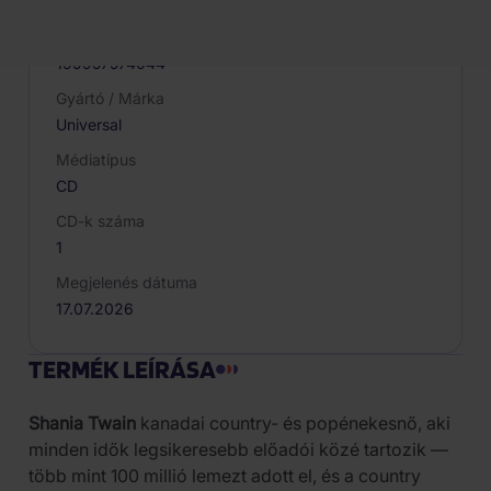
095155
EAN
199957574044
Gyártó / Márka
Universal
Médiatípus
CD
CD-k száma
1
Megjelenés dátuma
17.07.2026
TERMÉK LEÍRÁSA
Shania Twain
kanadai country- és popénekesnő, aki
minden idők legsikeresebb előadói közé tartozik —
több mint 100 millió lemezt adott el, és a country