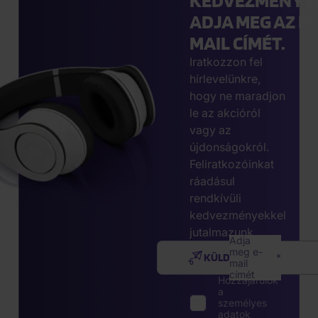
KEDVEZMÉNYT
ADJA MEG AZ E-
MAIL CÍMÉT.
Iratkozzon fel
hírlevelünkre,
hogy ne maradjon
le az akcióról
vagy az
újdonságokról.
Feliratkozóinkat
ráadásul
rendkívüli
kedvezményekkel
jutalmazunk.
Adja
meg e-
KÜLDÉS
mail
címét
Hozzájárulok
a
személyes
adatok