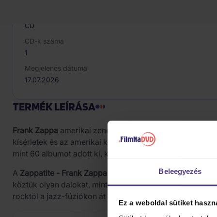
Médiatípus
CD
CD-k száma
1
Megjelenés dátuma
17.07.2026
TERMÉK LEÍRÁSA
Frank Zappa
amerikai zenész, zeneszerző és producer vol
kísérletek és az amerikai kultúra szatirikus szemlélete 
mint 60 albumot adott ki, komponált rockot, jazzt, jazz 
Beleegyezés
A
Zappatite - Frank Zappa's Tastiest Tracks
című válogatá
köztük olyan dalokat, mint a
Dancin' Fool
, a
Valley Girl
, a
rocktól a jazz-fúziókon át a szatirikus popdalokig.
Ez a weboldal sütiket haszn