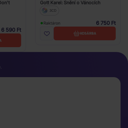
Gott Karel: Snění o Vánocích
Don't
3CD
6 750 Ft
Raktáron
6 590 Ft
KOSÁRBA
A
.