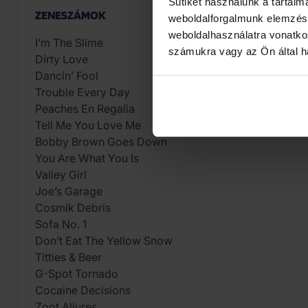
Sütiket használunk a tartal
ZENESZÁMOK
weboldalforgalmunk elemzésé
weboldalhasználatra vonatko
I’m The Slime
számukra vagy az Ön által ha
Dirty Love
Dancin’ Fool
Trouble Every Day
Peaches En Regalia
Tell Me You Love Me
Bobby Brown Goes Down
You Are What You Is
Valley Girl
Joe’s Garage
Cosmik Debris
Sofa No. 1
Don’t Eat The Yellow Snow
Titties & Beer
G-Spot Tornado
Cocaine Decisions
Zoot Allures