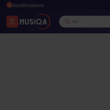
shop@musiqa.hu
M
|
ZENE