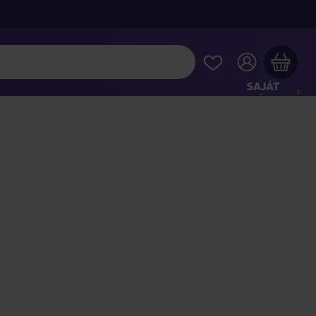
SAJÁT
FIÓKOM
Musiqa - az Ön bevásárlókosara üres
INTSE MEG A LEGNÉPSZERŰBB TERMÉKEKET
jon még azért
40 000 Ft
a szállítást ingyenesen kapja
Vásárlás folytatása