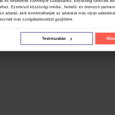
mak és hirdetések személyre szabásához, közösségi funkciók biz
hez. Ezenkívül közösségi média-, hirdető- és elemező partner
zó adatait, akik kombinálhatják az adatokat más olyan adatokka
sznált más szolgáltatásokból gyűjtöttek.
Testreszabás
Min