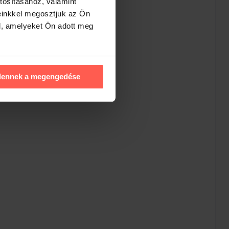
tosításához, valamint
einkkel megosztjuk az Ön
l, amelyeket Ön adott meg
dennek a megengedése