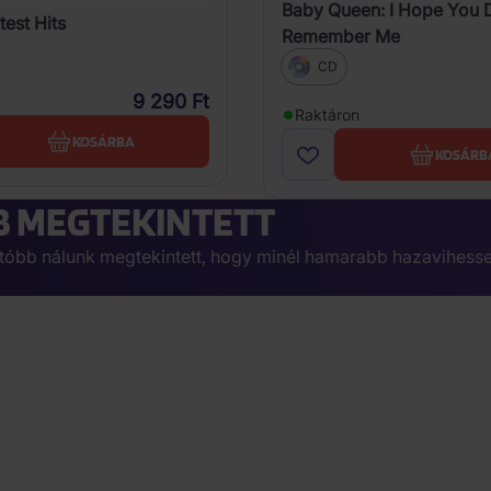
Baby Queen: I Hope You 
test Hits
Remember Me
CD
9 290 Ft
Raktáron
KOSÁRBA
KOSÁRB
 MEGTEKINTETT
egutóbb nálunk megtekintett, hogy minél hamarabb hazavihesse