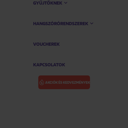
GYŰJTŐKNEK
HANGSZÓRÓRENDSZEREK
VOUCHEREK
KAPCSOLATOK
AKCIÓK ÉS KEDVEZMÉNYEK
Tastiest Tracks
ZAPPA FRANK