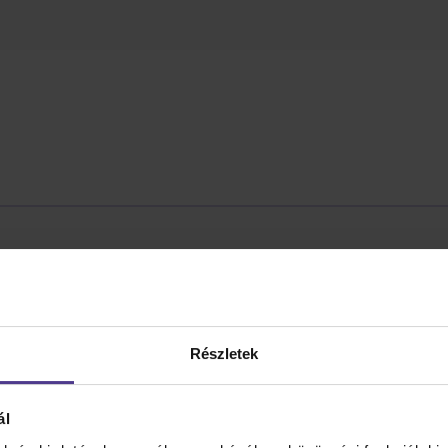
t, a rockzene történetének egyik legjelentősebb kísérletező
jellemezte. Több mint harminc évet átfogó pályafutása során 
fusiont és zenekari műveket egyaránt.
Részletek
s CD-n az alkotó gazdag diszkográfiájának legjobb dalait gy
Joe's Garage
és a
Don't Eat The Yellow Snow
, amelyek bemu
ál