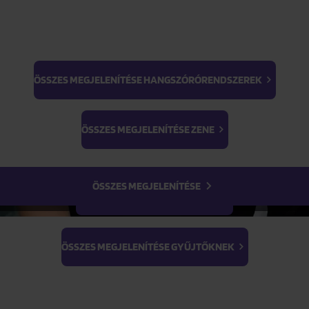
Termék paraméterei
ÖSSZES MEGJELENÍTÉSE HANGSZÓRÓRENDSZEREK
BTS
Termék leírása
Light Stick & Keyring
ÖSSZES MEGJELENÍTÉSE ZENE
Stray Kids
ÖSSZES MEGJELENÍTÉSE
ÖSSZES MEGJELENÍTÉSE FILMEK
ÖSSZES MEGJELENÍTÉSE GYŰJTŐKNEK