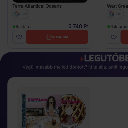
Terra Atlantica: Oceans
War: Grea
CD
CD
5 740 Ft
Raktáron
Raktáron
KOSÁRBA
LEGUTÓBB
Végül másabb mellett döntött? Itt találja, amit l