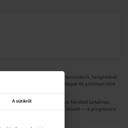
je. Munkásságát virtuozitás, improvizáció, hangzásbeli
a The Mothers of Invention együttessel és szólóban több
A sütikről
űjti össze. Az album tizennyolc felvételt tartalmaz,
tatják Zappa sokszínű kreatív stílusát — a progresszív