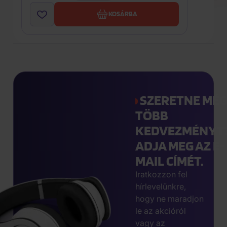
KOSÁRBA
SZERETNE MÉ
TÖBB
KEDVEZMÉNYT
ADJA MEG AZ E-
MAIL CÍMÉT.
Iratkozzon fel
hírlevelünkre,
hogy ne maradjon
le az akcióról
vagy az