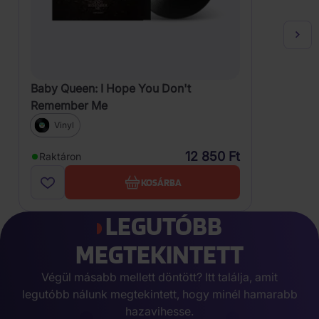
Baby Queen: I Hope You Don't
Remember Me
Vinyl
12 850 Ft
Raktáron
KOSÁRBA
LEGUTÓBB
MEGTEKINTETT
Végül másabb mellett döntött? Itt találja, amit
legutóbb nálunk megtekintett, hogy minél hamarabb
hazavihesse.