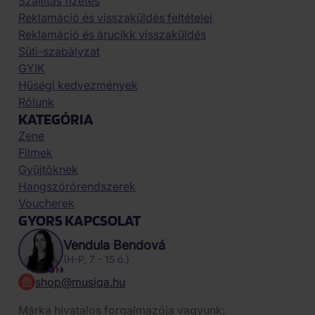
Szállítás fizetés
Reklamáció és visszaküldés feltételei
Reklamáció és árucikk visszaküldés
Süti-szabályzat
GYIK
Hűségi kedvezmények
Rólunk
KATEGÓRIA
Zene
Filmek
Gyűjtőknek
Hangszórórendszerek
Voucherek
GYORS KAPCSOLAT
Vendula Bendová
(H-P, 7 - 15 ó.)
shop@musiqa.hu
Márka hivatalos forgalmazója vagyunk: