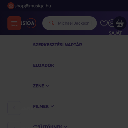
shop@musiqa.hu
Michael Ja
|
SAJÁT
FIÓKOM
SZERKESZTÉSI NAPTÁR
Musiqa - az Ön bevásárlókosara üres
ELŐADÓK
TEKINTSE MEG A LEGNÉPSZERŰBB TERMÉKEKET
ZENE
Vásároljon még azért
40 000 Ft
a szállítást
ingyenesen kapja
FILMEK
ZENE
Vásárlás folytatása
GYŰJTŐKNEK