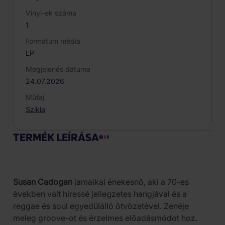
Vinyl-ek száma
1
Formátum média
LP
Megjelenés dátuma
24.07.2026
Műfaj
Szikla
TERMÉK LEÍRÁSA
Susan Cadogan
jamaikai énekesnő, aki a 70-es
években vált híressé jellegzetes hangjával és a
reggae és soul egyedülálló ötvözetével. Zenéje
meleg groove-ot és érzelmes előadásmódot hoz.