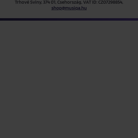
Trhové Sviny, 374 01, Csehország, VAT ID: CZ07298854,
shop@musiqa.hu