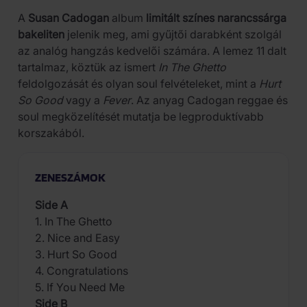
A
Susan Cadogan
album
limitált színes narancssárga
bakeliten
jelenik meg, ami gyűjtői darabként szolgál
az analóg hangzás kedvelői számára. A lemez 11 dalt
tartalmaz, köztük az ismert
In The Ghetto
feldolgozását és olyan soul felvételeket, mint a
Hurt
So Good
vagy a
Fever
. Az anyag Cadogan reggae és
soul megközelítését mutatja be legproduktívabb
korszakából.
ZENESZÁMOK
Side A
1. In The Ghetto
2. Nice and Easy
3. Hurt So Good
4. Congratulations
5. If You Need Me
Side B