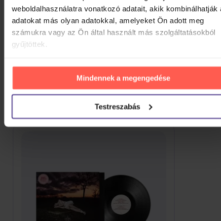
CD
weboldalhasználatra vonatkozó adatait, akik kombinálhatják
adatokat más olyan adatokkal, amelyeket Ön adott meg
5 230 Ft
Raktáron
számukra vagy az Ön által használt más szolgáltatásokból
gyűjtöttek.
ÖSSZES MEGJELENÍTÉSE
HASONLÓ TERMÉKEK
Mindennek a megengedése
Lehet, hogy tetszeni fog néhány további apróság is.
Vessen rá egy pillantást.
Testreszabás