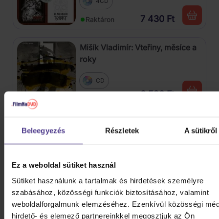
4CD
7 430 Ft
Raktáron
Mišík Vladimír: Vteřiny, měsíce a
roky
CD
6 520 Ft
Raktáron
Linkin Park: From Zero (Coloured
Beleegyezés
Részletek
A sütikről
Blue Vinyl)
Vinyl
Ez a weboldal sütiket használ
9 970 Ft
Raktáron
Sütiket használunk a tartalmak és hirdetések személyre
szabásához, közösségi funkciók biztosításához, valamint
Traktor: Jungle XXI
weboldalforgalmunk elemzéséhez. Ezenkívül közösségi méd
hirdető- és elemező partnereinkkel megosztjuk az Ön