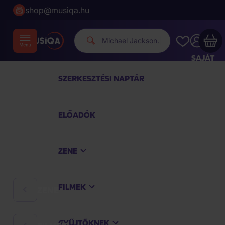
shop@musiqa.hu
|
SAJÁT
FIÓKOM
SZERKESZTÉSI NAPTÁR
Musiqa - az Ön bevásárlókosara üres
ELŐADÓK
TEKINTSE MEG A LEGNÉPSZERŰBB TERMÉKEKET
ZENE
Vásároljon még azért
40 000 Ft
a szállítást
ingyenesen kapja
FILMEK
ZENE
Vásárlás folytatása
GYŰJTŐKNEK