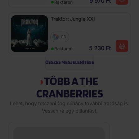
9 970 Ft
Raktáron
Traktor: Jungle XXI
CD
5 230 Ft
Raktáron
ÖSSZES MEGJELENÍTÉSE
TÖBB A THE
CRANBERRIES
Lehet, hogy tetszeni fog néhány további apróság is.
Vessen rá egy pillantást.