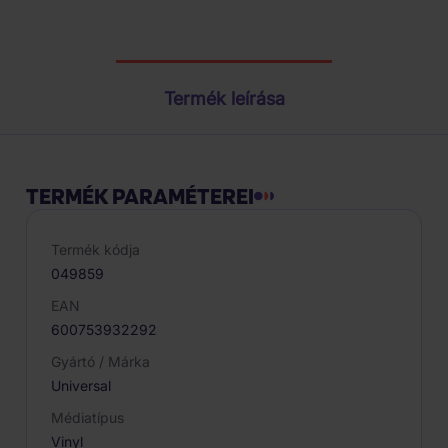
Termék paraméterei
Termék leírása
TERMÉK PARAMÉTEREI
Termék kódja
049859
EAN
600753932292
Gyártó / Márka
Universal
Médiatípus
Vinyl