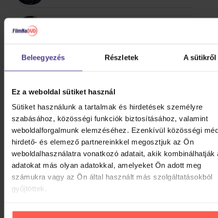
100 Gecs
Beleegyezés
Részletek
A sütikről
-123 min.
Ez a weboldal sütiket használ
1349
Sütiket használunk a tartalmak és hirdetések személyre
szabásához, közösségi funkciók biztosításához, valamint
ÖSSZES MEGJELENÍTÉSE
weboldalforgalmunk elemzéséhez. Ezenkívül közösségi méd
SZIKLA 2017 - 2026
hirdető- és elemező partnereinkkel megosztjuk az Ön
weboldalhasználatra vonatkozó adatait, akik kombinálhatják
adatokat más olyan adatokkal, amelyeket Ön adott meg
Harlej: Best Of 30 let (2006 -
számukra vagy az Ön által használt más szolgáltatásokból
2025) Part 2
gyűjtöttek.
CD
4 890 Ft
Raktáron