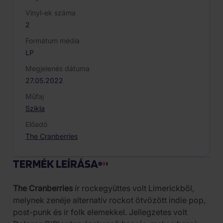
Vinyl-ek száma
2
Formátum média
LP
Megjelenés dátuma
27.05.2022
Műfaj
Szikla
Előadó
The Cranberries
TERMÉK LEÍRÁSA
The Cranberries
ír rockegyüttes volt Limerickből,
melynek zenéje alternatív rockot ötvözött indie pop,
post-punk és ír folk elemekkel. Jellegzetes volt