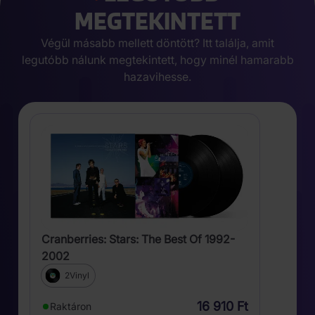
MEGTEKINTETT
Végül másabb mellett döntött? Itt találja, amit
legutóbb nálunk megtekintett, hogy minél hamarabb
hazavihesse.
Cranberries: Stars: The Best Of 1992-
2002
2Vinyl
16 910 Ft
Raktáron