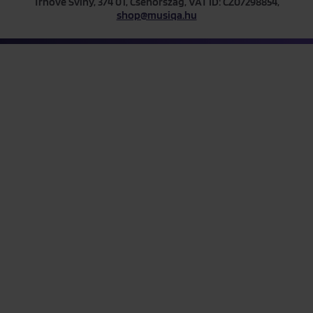
Trhové Sviny, 374 01, Csehország, VAT ID: CZ07298854,
shop@musiqa.hu