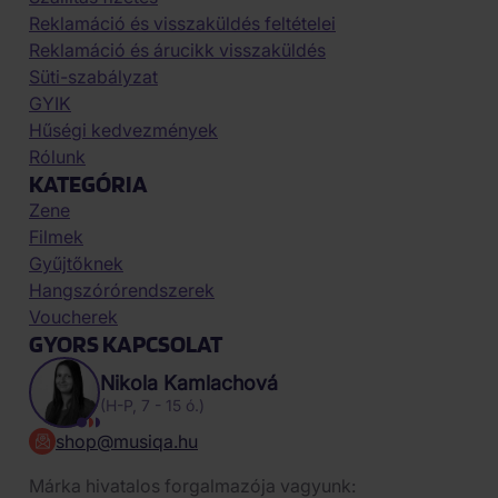
Reklamáció és visszaküldés feltételei
Reklamáció és árucikk visszaküldés
Süti-szabályzat
GYIK
Hűségi kedvezmények
Rólunk
KATEGÓRIA
Zene
Filmek
Gyűjtőknek
Hangszórórendszerek
Voucherek
GYORS KAPCSOLAT
Nikola Kamlachová
(H-P, 7 - 15 ó.)
shop@musiqa.hu
Márka hivatalos forgalmazója vagyunk: