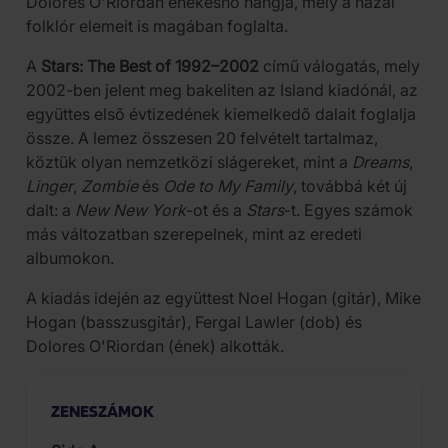
Dolores O'Riordan énekesnő hangja, mely a hazai
folklór elemeit is magában foglalta.
A
Stars: The Best of 1992–2002
című válogatás, mely
2002-ben jelent meg bakeliten az Island kiadónál, az
együttes első évtizedének kiemelkedő dalait foglalja
össze. A lemez összesen 20 felvételt tartalmaz,
köztük olyan nemzetközi slágereket, mint a
Dreams
,
Linger
,
Zombie
és
Ode to My Family
, továbbá két új
dalt: a
New New York
-ot és a
Stars
-t. Egyes számok
más változatban szerepelnek, mint az eredeti
albumokon.
A kiadás idején az együttest Noel Hogan (gitár), Mike
Hogan (basszusgitár), Fergal Lawler (dob) és
Dolores O'Riordan (ének) alkották.
ZENESZÁMOK