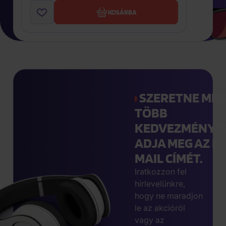
KOSÁRBA
SZERETNE MÉ
TÖBB
KEDVEZMÉNYT
ADJA MEG AZ E-
MAIL CÍMÉT.
Iratkozzon fel
hírlevelünkre,
hogy ne maradjon
le az akcióról
vagy az