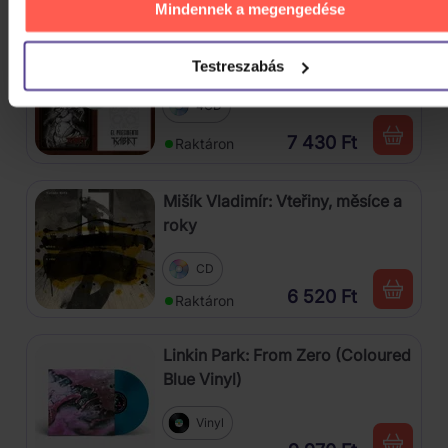
Mindennek a megengedése
Kabát: Original Albums Vol.3
Testreszabás
4CD
7 430 Ft
Raktáron
Mišík Vladimír: Vteřiny, měsíce a
roky
CD
6 520 Ft
Raktáron
Linkin Park: From Zero (Coloured
Blue Vinyl)
Vinyl