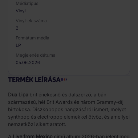
Médiatípus
Vinyl
Vinyl-ek száma
2
Formátum média
LP
Megjelenés dátuma
05.06.2026
TERMÉK LEÍRÁSA
Dua Lipa
brit énekesnő és dalszerző, albán
származású, hét Brit Awards és három Grammy-díj
birtokosa. Diszkopopos hangzásáról ismert, melyet
synthpop és electropop elemekkel ötvöz, és amellyel
nemzetközi sikert aratott.
A
Live from Mexico
című album 2026-ban jelent meg