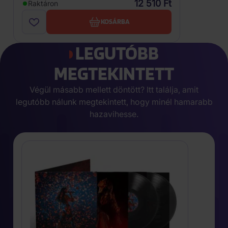
12 510 Ft
Raktáron
KOSÁRBA
LEGUTÓBB
MEGTEKINTETT
Végül másabb mellett döntött? Itt találja, amit
legutóbb nálunk megtekintett, hogy minél hamarabb
hazavihesse.