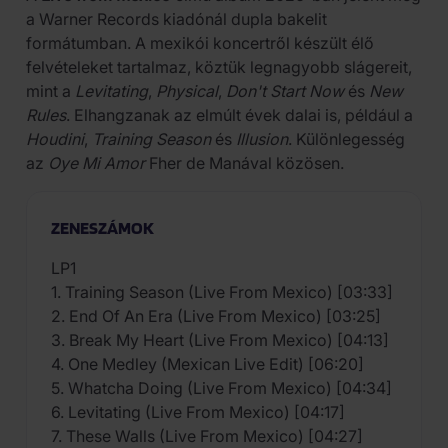
a Warner Records kiadónál dupla bakelit
formátumban. A mexikói koncertről készült élő
felvételeket tartalmaz, köztük legnagyobb slágereit,
mint a
Levitating
,
Physical
,
Don't Start Now
és
New
Rules
. Elhangzanak az elmúlt évek dalai is, például a
Houdini
,
Training Season
és
Illusion
. Különlegesség
az
Oye Mi Amor
Fher de Manával közösen.
ZENESZÁMOK
LP1
1. Training Season (Live From Mexico) [03:33]
2. End Of An Era (Live From Mexico) [03:25]
3. Break My Heart (Live From Mexico) [04:13]
4. One Medley (Mexican Live Edit) [06:20]
5. Whatcha Doing (Live From Mexico) [04:34]
6. Levitating (Live From Mexico) [04:17]
7. These Walls (Live From Mexico) [04:27]