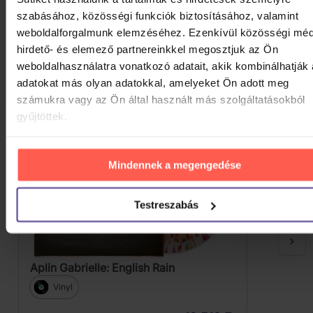
szabásához, közösségi funkciók biztosításához, valamint
weboldalforgalmunk elemzéséhez. Ezenkívül közösségi méd
HASONLÓ TERMÉKEK
hirdető- és elemező partnereinkkel megosztjuk az Ön
weboldalhasználatra vonatkozó adatait, akik kombinálhatják
Lehet, hogy tetszeni fog néhány további apróság is.
adatokat más olyan adatokkal, amelyeket Ön adott meg
Vessen rá egy pillantást.
számukra vagy az Ön által használt más szolgáltatásokból
gyűjtöttek.
Mindennek a megengedése
Testreszabás
Aplin Gabrielle: English Rain
Vinyl