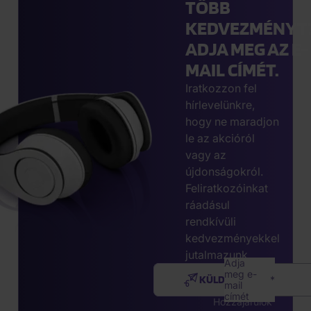
TÖBB
KEDVEZMÉNYT
ADJA MEG AZ E-
MAIL CÍMÉT.
Iratkozzon fel
hírlevelünkre,
hogy ne maradjon
le az akcióról
vagy az
újdonságokról.
Feliratkozóinkat
ráadásul
rendkívüli
kedvezményekkel
jutalmazunk.
Adja
meg e-
KÜLDÉS
mail
címét
Hozzájárulok