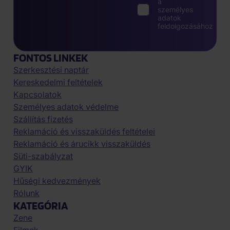
a
személyes
adatok
feldolgozásához
FONTOS LINKEK
Szerkesztési naptár
Kereskedelmi feltételek
Kapcsolatok
Személyes adatok védelme
Szállítás fizetés
Reklamáció és visszaküldés feltételei
Reklamáció és árucikk visszaküldés
Süti-szabályzat
GYIK
Hűségi kedvezmények
Rólunk
KATEGÓRIA
Zene