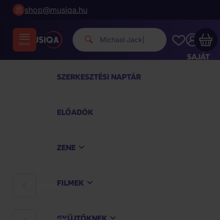
shop@musiqa.hu
Michael Jackson.
|
SAJÁT
FIÓKOM
SZERKESZTÉSI NAPTÁR
Musiqa - az Ön bevásárlókosara üres
ELŐADÓK
TEKINTSE MEG A LEGNÉPSZERŰBB TERMÉKEKET
ZENE
Vásároljon még azért
40 000 Ft
a szállítást
ingyenesen kapja
FILMEK
ZENE
Vásárlás folytatása
GYŰJTŐKNEK