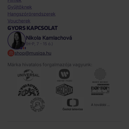
Filmek
Gyűjtőknek
Hangszórórendszerek
Voucherek
GYORS KAPCSOLAT
Nikola Kamlachová
(H-P, 7 - 15 ó.)
shop@musiqa.hu
Márka hivatalos forgalmazója vagyunk:
A további ...