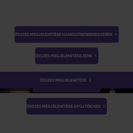
ÖSSZES MEGJELENÍTÉSE HANGSZÓRÓRENDSZEREK
BTS
Termék paraméterei
Light Stick & Keyring
ÖSSZES MEGJELENÍTÉSE ZENE
Stray Kids
Termék leírása
ÖSSZES MEGJELENÍTÉSE
ÖSSZES MEGJELENÍTÉSE FILMEK
ÖSSZES MEGJELENÍTÉSE GYŰJTŐKNEK