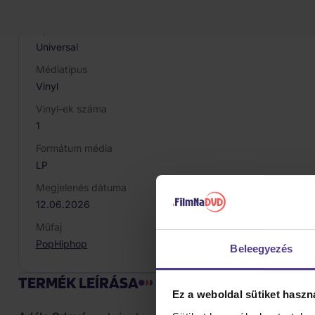
199957955317
Gyártó / Márka
Universal
Médiatípus
Vinyl
Vinyl-ek száma
1
Formátum média
LP
Megjelenés dátuma
12.06.2026
Műfaj
Pop
Hiphop
Beleegyezés
TERMÉK LEÍRÁSA
Ez a weboldal sütiket haszn