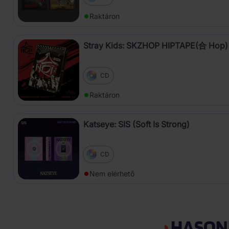
Raktáron
Stray Kids: SKZHOP HIPTAPE(合 Hop)
CD
Raktáron
Katseye: SIS (Soft Is Strong)
CD
Nem elérhető
HASON