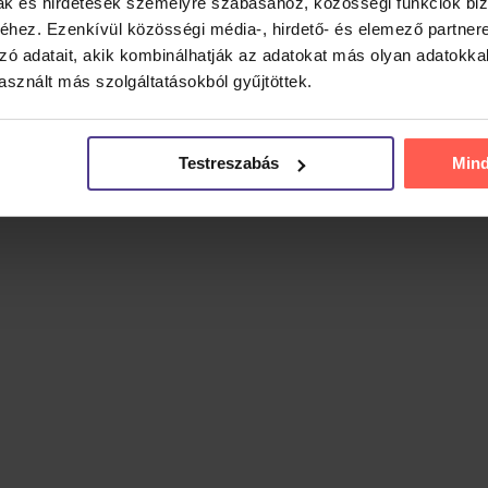
övegekkel és kifejező énekhanggal szólítja meg közönségét.
mak és hirdetések személyre szabásához, közösségi funkciók biz
hez. Ezenkívül közösségi média-, hirdető- és elemező partner
zó adatait, akik kombinálhatják az adatokat más olyan adatokka
 amelyek kapcsolati helyzeteket és intim döntéseket tárnak fe
sznált más szolgáltatásokból gyűjtöttek.
lová reflexióit mutatja be a szerelemről, az elválásról, va
Testreszabás
Min