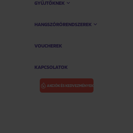
GYŰJTŐKNEK
HANGSZÓRÓRENDSZEREK
VOUCHEREK
KAPCSOLATOK
AKCIÓK ÉS KEDVEZMÉNYEK
ORLOVÁ ADÉL