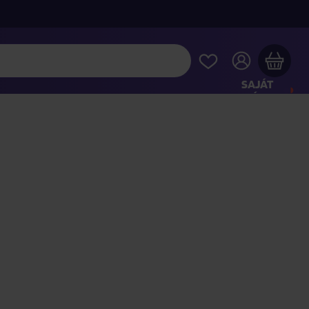
SAJÁT
FIÓKOM
Musiqa - az Ön bevásárlókosara üres
INTSE MEG A LEGNÉPSZERŰBB TERMÉKEKET
jon még azért
40 000 Ft
a szállítást ingyenesen kapja
Vásárlás folytatása