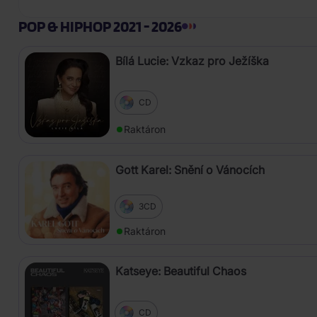
POP & HIPHOP 2021 - 2026
Bílá Lucie: Vzkaz pro Ježíška
CD
Raktáron
Gott Karel: Snění o Vánocích
3CD
Raktáron
Katseye: Beautiful Chaos
CD