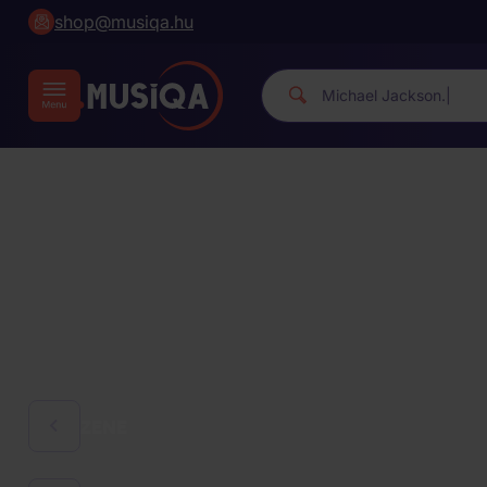
shop@musiqa.hu
Mic
|
ZENE