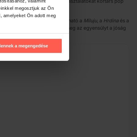
 Alkotásaiban a személyes tapasztalatokat kortárs pop
tosításához, valamint
einkkel megosztjuk az Ön
l, amelyeket Ön adott meg
l. A felvételek között megtalálható a
Miluju
, a
Hrdina
és a
lamint arról, hogyan találjuk meg az egyensúlyt a jóság
dennek a megengedése